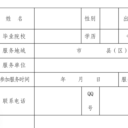
学历
专业
市县（区）乡（镇）
年月日
服务类别
QQ
电子
号
邮箱
签名：
年月日
（盖章）