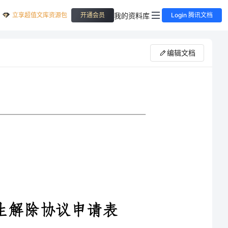
立享超值文库资源包
我的资料库
开通会员
Login 腾讯文档
编辑文档