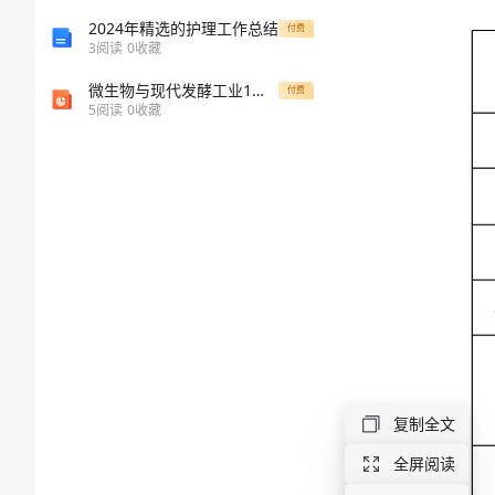
毕业院校
业
2024年精选的护理工作总结
付费
服务地域
3
阅读
0
收藏
生
服务单位
微生物与现代发酵工业1省名师优质课赛课获奖课件市赛课一等奖课件
付费
5
阅读
0
收藏
解
参加服务时间
除
联系电话
协
议
申请解除协
申
议原因
请
复制全文
表
服务单位
全屏阅读
附