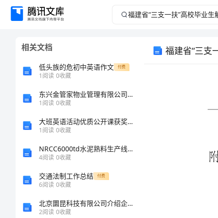
福
建
相关文档
福建省“三支
省
低头族的危初中英语作文
付费
“三
1
阅读
0
收藏
东兴金管家物业管理有限公司介绍企业发展分析报告
支
1
阅读
0
收藏
一
附件：
大班英语活动优质公开课获奖教案教学设计《What's-this--》-
1
阅读
0
收藏
扶”
NRCC6000td水泥熟料生产线管理制度(质管)—质量奖惩制度
4
阅读
0
收藏
高
交通法制工作总结
付费
校
6
阅读
0
收藏
姓名
北京圜昆科技有限公司介绍企业发展分析报告
毕
2
阅读
0
收藏