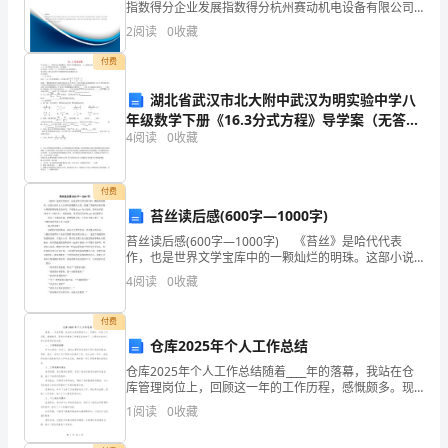
指数得分企业发展指数得分杭州赛动机电设备有限公司
完
综合得分说明：企业发展指数根据企业规模、企业创
2
阅读
0
收藏
新、企业风险、企业活力四个维度对企业发展情况进行
成
评价。
付费
审
湖北省武汉市北大附中武汉为明实验中学八
年级数学下册《16.3分式方程》导学案（无答
计
4
阅读
0
收藏
案） 新人教版
工
作，
付费
苔丝读后感(600字—1000字)
包
苔丝读后感(600字—1000字) 《苔丝》是哈代代表
作，也是世界文学宝库中的一颗灿烂的明珠。这部小说
括
以主人公苔丝的遭遇为主线，描述了美丽的诗化形象与
4
阅读
0
收藏
周围的阴暗现实的冲突，下面是出guo为大家的：
核
付费
查
仓库2025年个人工作总结
账
仓库2025年个人工作总结随着____年的落幕，我站在仓
库管理岗位上，回顾这一年的工作历程，感慨颇多。现
目、
将本年度的工作情况总结如下，以期在未来的工作中取
1
阅读
0
收藏
得更好的成绩。一、工作职责回顾作为仓库的一名员工
分