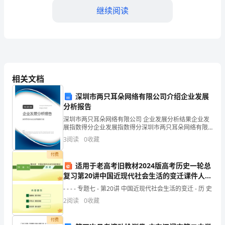
地
继续阅读
方，
我
是
度，不断反思和改进工作方
一
相关文档
名
深圳市两只耳朵网络有限公司介绍企业发展
职
分析报告
深圳市两只耳朵网络有限公司 企业发展分析结果企业发
工。
展指数得分企业发展指数得分深圳市两只耳朵网络有限
公司综合得分说明：企业发展指数根据企业规模、企业
3
阅读
0
收藏
在
创新、企业风险、企业活力四个维度对企业发展情况进
行评
付费
这
适用于老高考旧教材2024版高考历史一轮总
复习第20讲中国近现代社会生活的变迁课件人民
个
版
- - - - 专题七 - 第20讲 中国近现代社会生活的变迁 - 历 史
岗
2
阅读
0
收藏
位
付费