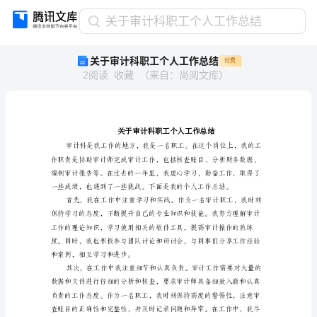
关
关于审计科职工个人工作总结
于
关于审计科职工个人工作总结
付费
审
2
阅读
收藏
（
来自
：
尚阅文库
）
计
科
职
工
个
人
工