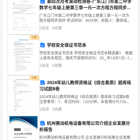
第四次月考滚动检测卷-广东江门市第二中学
上，
数学七年级上册第三章一元一次方程方程同步测
我
评练习题（含答案详解）
广东江门市第二中学数学七年级上册第三章一元一次方
程方程同步测评 考试时间：90分钟；命题人：教研组考
的
生注意：1、本卷分第I卷（选择题）和第Ⅱ卷（非选择
2
阅读
0
收藏
题）两部分，满分100分，考试时间90分钟2、答卷
工
付费
学校安全保证书范本
作
学校安全保证书范本 学校安全保证书范本精选篇1 根据
职
上级有关规定，国庆节放假时间为：20__年10月1日--10
月7日， 10月8日早晨按时开学上课。为确保学生度过一
3
阅读
0
收藏
责
个欢乐、祥和的节日，学校特与全体
是
付费
2024年幼儿教师资格证《综合素质》题库练
习试题B卷
协
2024年幼儿教师资格证《综合素质》题库练习试题B卷
助
注意事项：1、考试时间：120分钟，本卷满分为150
分。 2、请首先按要求在试卷的指定位置填写您的姓名、
2
阅读
0
收藏
审
准考证号等信息。 3、请仔细阅读各种题目的回
计
杭州赛动机电设备有限公司介绍企业发展分
析报告
师
杭州赛动机电设备有限公司 企业发展分析结果企业发展