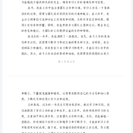
作
总
结
关
于
和案例，相互学习和进步。
审
计
科
职
工
个