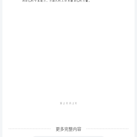
人
工
作
总
结
审
计
科
是
我
工
作
的
更多完整内容