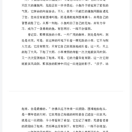
一
路
有
您
同
行
作
文
1000
字
我
曾