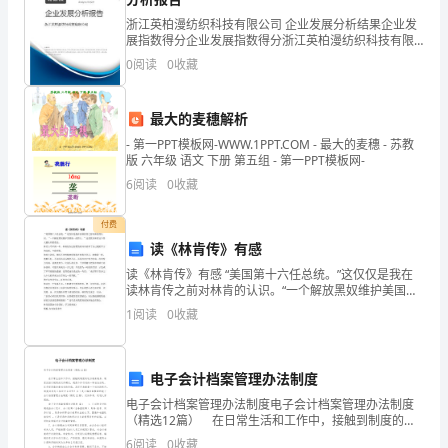
的
浙江英柏漫纺织科技有限公司 企业发展分析结果企业发
扁
展指数得分企业发展指数得分浙江英柏漫纺织科技有限
公司综合得分说明：企业发展指数根据企业规模、企业
0
阅读
0
收藏
舟，
创新、企业风险、企业活力四个维度对企业发展情况进
行评
一起克服。
是
最大的麦穗解析
您
有您不会孤单；
- 第一PPT模板网-WWW.1PPT.COM - 最大的麦穗 - 苏教
版 六年级 语文 下册 第五组 - 第一PPT模板网-
帮
有您不会懦弱；
6
阅读
0
收藏
我
有您不会绝望……
付费
点
读《林肯传》有感
一路，有您同行！
读《林肯传》有感 “美国第十六任总统。”这仅仅是我在
亮
读林肯传之前对林肯的认识。“一个解放黑奴维护美国统
一的伟人。”这是我对林肯这个伟人最认同的看法。 林肯
1
阅读
0
收藏
此
上学不到一年，但他却在这短暂的时间内培养了自己
岸
电子会计档案管理办法制度
的
电子会计档案管理办法制度电子会计档案管理办法制度
（精选12篇） 在日常生活和工作中，接触到制度的地
灯
方越来越多，制度泛指以规则或运作模式，规范个体行
6
阅读
0
收藏