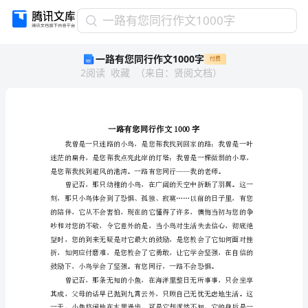
一
一路有您同行作文1000字
路
一路有您同行作文1000字
付费
有
2
阅读
收藏
（
来自
：
贤阅文档
）
您
同
行
作
文
1000
字