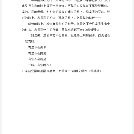
是
一
只
迷
路
的
小
鸟，
是
您
帮
我