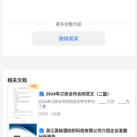
找
到
回
更多完整内容
家
继续阅读
的
路；
我
曾
相关文档
是
付费
2024年订房合作合同范文（二篇）
一
2024年订房合作合同范文甲方甲方：_____ 乙方：_____为
叶
了更
3
阅读
0
收藏
迷
茫
浙江英柏漫纺织科技有限公司介绍企业发展
分析报告