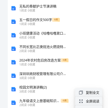
语
无私的奉献护士节演讲稿
1
阅读
0
收藏
大
五一假日的作文500字
付费
1
阅读
0
收藏
全
小班健康活动《咕噜咕噜漱口》教案
4
阅读
0
收藏
四
不同长宽比正庚烷池火燃烧特性实验研究
字
2
阅读
0
收藏
2024年农村危旧房改造方案
付费
高
逝去的岁月。
1
阅读
0
收藏
考
深圳圳商财税管理有限公司介绍企业发展分析报告
升
3
阅读
0
收藏
学
校园文明演讲稿(2)
3
阅读
0
收藏
复制全文
祝
九年级语文上册基础知识复习教案
全屏阅读
付费
福
2
阅读
0
收藏