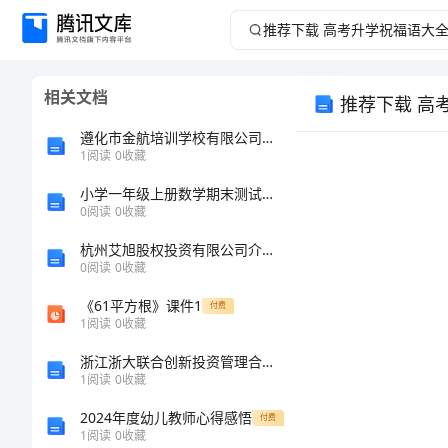
推
荐
相关文档
推荐下载 高
下
遵化市金航培训学校有限公司介绍企业发展分析报告
载
1
阅读
0
收藏
小学一年级上册数学期末测试卷及参考答案（预热题）
高
0
阅读
0
收藏
考
杭州艾旭股权投资有限公司介绍企业发展分析报告
0
阅读
0
收藏
升
《61平方根》课件1
付费
1
阅读
0
收藏
学
浙江浙大联合创新投资管理合伙企业（有限合伙）介绍企业发展分析报告
祝
1
阅读
0
收藏
2024年度幼儿教师心得感悟
付费
福
1
阅读
0
收藏