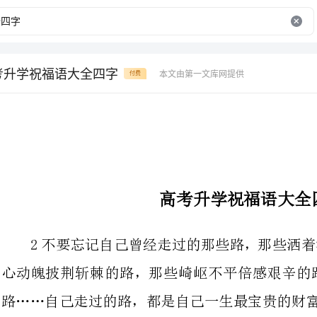
考升学祝福语大全四字
本文由第一文库网提供
付费
高考升学祝福语大全四字
2不要忘记自己曾经走过的那些路
心动魄披荆斩棘的路，那些崎岖不
路……自己走过的路，都是自己一生最宝贵的财富。
只有记住曾经的这些路，才能更好的走好以后的路。
3在知识海洋的底层，与生活海洋的底层一样，是一片无比神奇的世界。