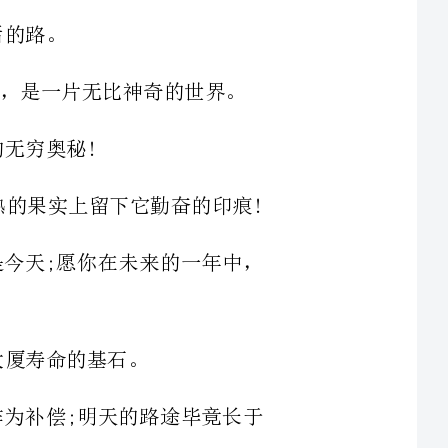
4让时间在知识的枝条上、智慧的绿叶上、成熟的果实上留下它勤奋的印痕!
丧失的也是今天;愿你在未来的一年中，
要以叹息作为补偿;明天的路途毕竟长于