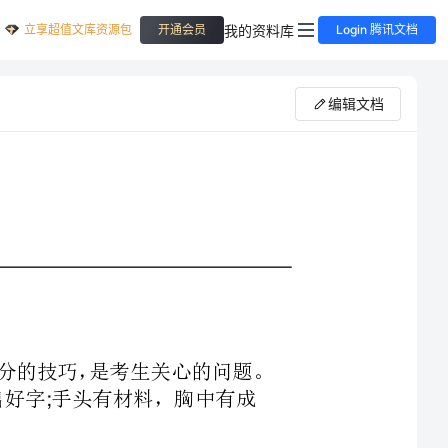
立享超值文库资源包
我的资料库
开通会员
Login 腾讯文档
编辑文档
作文是决胜高考语文的关键所在，把握作文拿分的技巧，是考生关心的问题。
材料，胸中有成
自己就不会怯场，不怯场才能使自己的思