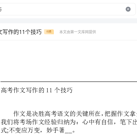
文写作的11个技巧
本文由第一文库网提供
付费
高考作文写作的11个技巧
我们将考场作文经验归纳为：心中有自信，笔下出好字手头有
;
式不变应万变，妙手著。
;__
一、自信上考场
自信是写好作文的先决条件，相信
维处于最佳状态，潜在的能力得以充分地调动。