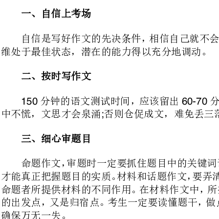
二、按时写作文
分钟的语文测试时间，应该留
15060-70
中不慌，文思才会泉涌否则仓促成文，难免丢三落四。
;
三、细心审题目
命题者所提供材料的不同作用。在材
确保万无一失。
四、精心选文体
高考课程作文一般不限文体，这
()
该掌握文体选择的基本原则：一是采用该话题更适宜的文体写
;
本人更擅长的文体作文。自己擅长，行文才会得心应手、游刃有余。
'
五、心中有模式
考生心中要有的基本结构式：议论
__++;