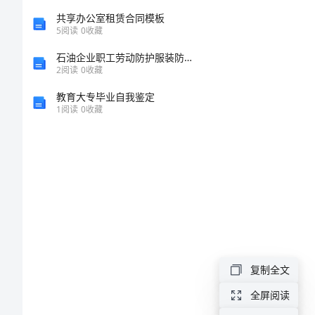
11
共享办公室租赁合同模板
5
阅读
0
收藏
个
石油企业职工劳动防护服装防寒大衣
2
阅读
0
收藏
技
教育大专毕业自我鉴定
巧
1
阅读
0
收藏
高
考
作
文
写
作
复制全文
的
全屏阅读