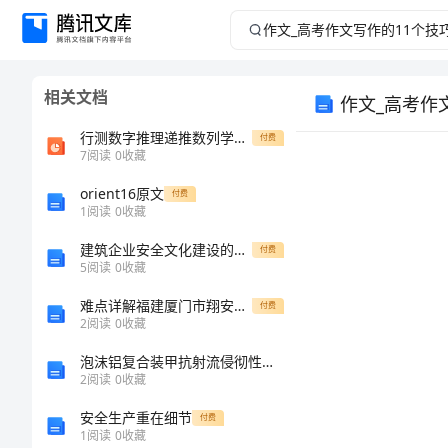
作
文
相关文档
作文_高考作
_
行测数字推理递推数列学习教案
付费
高
7
阅读
0
收藏
考
orient16原文
付费
1
阅读
0
收藏
作
建筑企业安全文化建设的经济社会学意义
付费
5
阅读
0
收藏
文
难点详解福建厦门市翔安第一中学物理北师大版八年级（下册）第七章运动和力综合训练试卷（含答案详解）
付费
2
阅读
0
收藏
写
泡沫铝复合装甲抗射流侵彻性能研究的开题报告
作
2
阅读
0
收藏
安全生产重在细节
付费
的
1
阅读
0
收藏