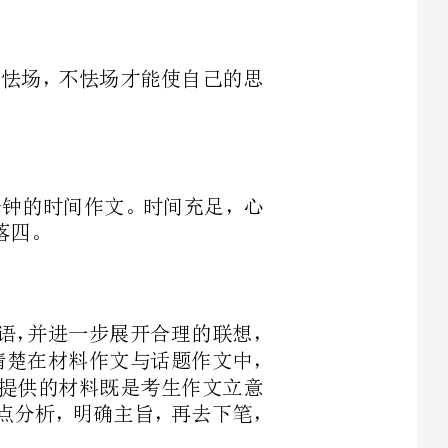
出分钟的时间作文。时间充足，心
命题作文，审题时一定要抓住题目中的关键词语，并进一步展开合理的联想，
才能真正把握题目的实质。材料和话题作文，要弄清楚在材料作文与话题作文中，
料作文中，所提供的材料既是考生作文立意
的出发点，又是归宿点。考生一定要读懂题干，做点分析，明确主旨，再去下笔，
给了考生很大的选择文体的自由，考生应
作二是采用考生
文，破题开篇分析论证结题收篇供