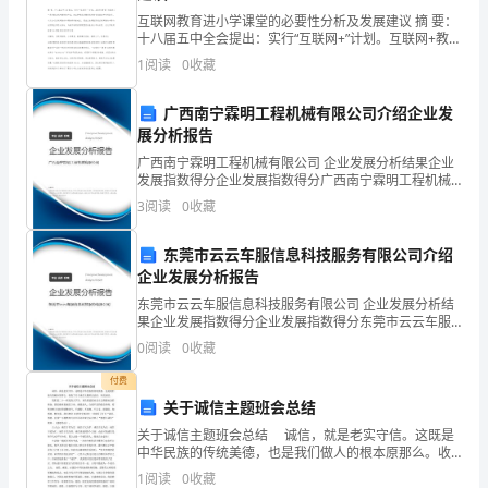
午
互联网教育进小学课堂的必要性分析及发展建议 摘 要：
十八届五中全会提出：实行“互联网+”计划。互联网+教育
好！
不仅催生了一系列的互联网教育新产业，而且俨然成为
1
阅读
0
收藏
教育改革的有效途径和有利抓手。本文在对互
（女）
广西南宁霖明工程机械有限公司介绍企业发
喷
展分析报告
薄
广西南宁霖明工程机械有限公司 企业发展分析结果企业
发展指数得分企业发展指数得分广西南宁霖明工程机械
的
有限公司综合得分说明：企业发展指数根据企业规模、
3
阅读
0
收藏
企业创新、企业风险、企业活力四个维度对企业发展情
况进
阳
东莞市云云车服信息科技服务有限公司介绍
朝，
企业发展分析报告
东莞市云云车服信息科技服务有限公司 企业发展分析结
诉
果企业发展指数得分企业发展指数得分东莞市云云车服
信息科技服务有限公司综合得分说明：企业发展指数根
0
阅读
0
收藏
说
据企业规模、企业创新、企业风险、企业活力四个维度
对企
付费
青
关于诚信主题班会总结
春
关于诚信主题班会总结 诚信，就是老实守信。这既是
中华民族的传统美德，也是我们做人的根本原那么。收
的
集了关于诚信主题班会总结，欢送阅读。 我们是二十
1
阅读
0
收藏
一世纪的大学生，肩负着建设社会主义理想社会的使命