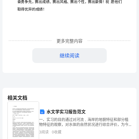
开
场
白：
男：
更多完整内容
尊
敬
继续阅读
的
各
位
领
相关文档
导，
水文学实习报告范文
各
一、实习的目的通过对河流﹑海岸的地貌特征和部分植
物特征的观察，对水体的自然状况进行综合评价，为今
位
后生态河流整治提供依据。尤其像北仑河这样的边境
3
阅读
0
收藏
河。同时，通过对上思县那板水库和南宁水文站的参