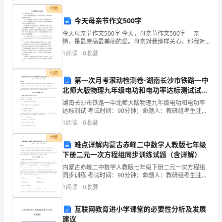
来
观，使我们对
付费
宾
今天母亲节作文500字
今天母亲节作文500字 今天，母亲节作文500字 亲
女：
情，是最崇高最美丽的爱。母亲对我那样关心，那我对
母亲的感谢是怎样的呢？ 今天，习惯地看看日历：
亲
1
阅读
0
收藏
啊！今天母亲节。我赶紧拿着钱去上学。一路上，我
爱
付费
第一次月考滚动检测卷-湖南长沙市铁路一中
的
北师大版物理九年级电功和电功率达标测试试题
（解析版）
湖南长沙市铁路一中北师大版物理九年级电功和电功率
同
达标测试 考试时间：90分钟；命题人：教研组考生注
意：1、本卷分第I卷（选择题）和第Ⅱ卷（非选择题）两
学
1
阅读
0
收藏
部分，满分100分，考试时间90分钟2、答卷前，考
们
付费
难点详解内蒙古赤峰二中数学人教版七年级
下册二元一次方程组同步训练试题（含详解）
（合）：
内蒙古赤峰二中数学人教版七年级下册二元一次方程组
大
同步训练 考试时间：90分钟；命题人：教研组考生注
意：1、本卷分第I卷（选择题）和第Ⅱ卷（非选择题）两
1
阅读
0
收藏
家
部分，满分100分，考试时间90分钟2、答卷前，考
上
互联网教育进小学课堂的必要性分析及发展
建议