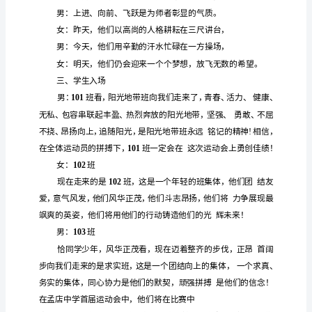
秋
季
运
动
会
开
幕
式
主
持
稿
一、