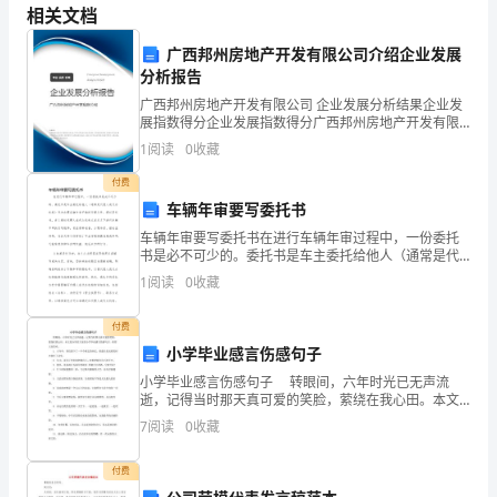
相关文档
学
广西邦州房地产开发有限公司介绍企业发展
20
英语基础入门的学习方法
音
分析报告
标，
广西邦州房地产开发有限公司 企业发展分析结果企业发
1
.先学字母
展指数得分企业发展指数得分广西邦州房地产开发有限
零
公司综合得分说明：企业发展指数根据企业规模、企业
1
阅读
0
收藏
创新、企业风险、企业活力四个维度对企业发展情况进
行评
基
付费
车辆年审要写委托书
础
26
车辆年审要写委托书在进行车辆年审过程中，一份委托
有
书是必不可少的。委托书是车主委托给他人（通常是代
理人或代办机构）代为办理车辆年审手续的书面文件。
1
阅读
0
收藏
通过委托书，车主授权代理人或代办机构在其名义下进
一
行车辆年
付费
个
小学毕业感言伤感句子
好
小学毕业感言伤感句子 转眼间，六年时光已无声流
逝，记得当时那天真可爱的笑脸，萦绕在我心田。本文
处
是分享给大家的小学毕业感言伤感句子，希望大家喜
7
阅读
0
收藏
欢。 1. 六年中，你们留下了一个个难忘的回忆，把最
就
字母的正确发音，不要太粗心。
付费
是