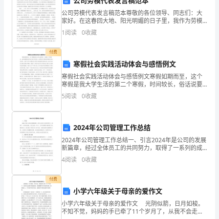
公司劳模代表发言稿范本
公司劳模代表发言稿范本尊敬的各位领导、同志们：大
没
家好。在这春回大地、阳光明媚的日子里，我作为劳模
代表在大会上发言感到十分荣幸。在这里，我代表的不
有
2
.再学音标
1
阅读
0
收藏
仅是我个人，也不仅仅是我们几个人，而是代表那些常
年在自己
错
付费
寒假社会实践活动体会与感悟例文
误
寒假社会实践活动体会与感悟例文寒假如期而至，这个
的
寒假是我大学生活的第二个寒假，时间较长，俗话说要
想充实自己的大学生活，必须在学习的同时积极参加社
5
阅读
0
收藏
发
会活动。这样不仅可以增加自己的社会经验挣点钱而且
在人际交
音
2024年公司管理工作总结
习
2024年公司管理工作总结一、引言2024年是公司的发展
新篇章，经过全体员工的共同努力，取得了一系列的成
惯
从头再来。
就。在过去的一年中，公司在管理方面取得了显著的进
4
阅读
0
收藏
步，我们致力于提升员工参与度、改善沟通和加强团队
拖
付费
后
小学六年级关于母亲的爱作文
腿，
小学六年级关于母亲的爱作文 光阴似箭，日月如梭。
不知不觉，妈妈的手已牵了11个岁月了，从我不会走路