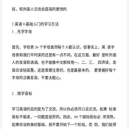
0
可以的，然后慢慢深入学习
基
础
入
门
信心；
应
该
先
学
什
影中提高很大的；
么
有
哪