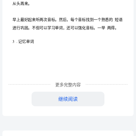
些
方
法
英
语
0
基
础
更多完整内容
入
继续阅读
门
应
该
班，和外国人交流会提高的更快的
先