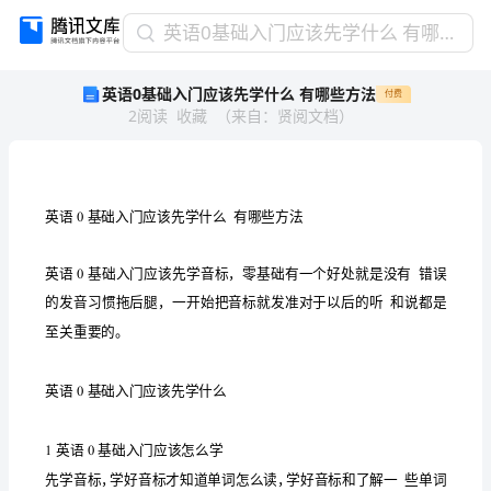
英
英语0基础入门应该先学什么 有哪些方法
语
英语0基础入门应该先学什么 有哪些方法
付费
0
2
阅读
收藏
（
来自
：
贤阅文档
）
基
础
入
门
应
0
该
先