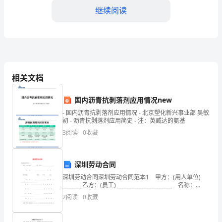
事：
继续阅读
大
家
四、教学资源共享广泛开展
好！
首
相关文档
先，
国内沥青抗剥落剂应用情况new
请
- 国内沥青抗剥落剂应用情况 - 北京塑化新兴事业部 吴敏
允
初 - 沥青抗剥落剂应用简史 - 注：英威达的氨基
3
阅读
0
收藏
许
性竞争和共同进步。
我
五、与家长的有效沟通
深圳劳动合同
代
深圳劳动合同深圳劳动合同范本1 甲方：(用人单位)
________乙方：(员工) ______________________ 名称：
表
_____________________姓名：____
2
阅读
0
收藏
初