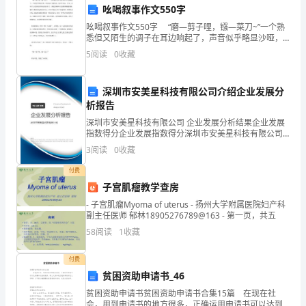
二
吆喝叙事作文550字
语
吆喝叙事作文550字 “磨—剪子哩，镪—菜刀~”一个熟
六、课堂观摩与互评
悉但又陌生的调子在耳边响起了，声音似乎略显沙哑，
但这足以令我惊讶。我寻声望去，只见一位高个儿老汉
文
5
阅读
0
收藏
端坐在路边的石阶上。撩起的裤脚下透出黝黑粗糙的
备
深圳市安美星科技有限公司介绍企业发展分
课
析报告
组，
深圳市安美星科技有限公司 企业发展分析结果企业发展
七、教学效果显著提高
指数得分企业发展指数得分深圳市安美星科技有限公司
综合得分说明：企业发展指数根据企业规模、企业创
对
3
阅读
0
收藏
新、企业风险、企业活力四个维度对企业发展情况进行
评价。
一
付费
子宫肌瘤教学查房
年
- 子宫肌瘤Myoma of uterus - 扬州大学附属医院妇产科
副主任医师 郁林18905276789@163 - 第一页，共五
来
明显的提升。
58
阅读
1
收藏
大
付费
家
贫困资助申请书_46
的
贫困资助申请书贫困资助申请书合集15篇 在现在社
会，用到申请书的地方很多，正确运用申请书可以达到