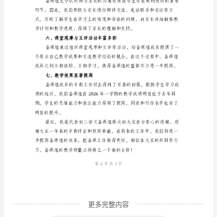
工
作
总
结
三、教学反思深入开展
尊
敬
的
领
导、
各
位
同
更多完整内容