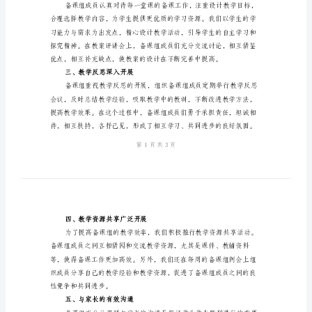
作
总
结
2024
绩。
年
一、组织备课工作有力
初
二
语
文
备
二、教案设计精心准备
课
组