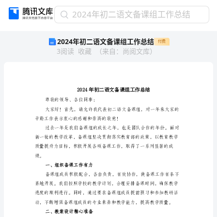
2024
2024年初二语文备课组工作总结
年
2024年初二语文备课组工作总结
付费
初
3
阅读
收藏
（
来自
：
尚阅文库
）
二
语
文
备
课
组
尊敬的领导、各位同事：
工