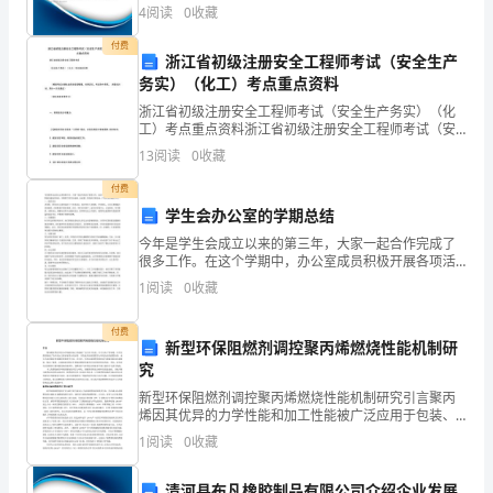
房
说明：企业发展指数根据企业规模、企业创新、企业风
4
阅读
0
收藏
险、企业活力四个维度对企业发展情况进行评价。该企
常
业的
理由
付费
浙江省初级注册安全工程师考试（安全生产
住
务实）（化工）考点重点资料
房屋质量安全保障承诺：
浙江省初级注册安全工程师考试（安全生产务实）（化
人
工）考点重点资料浙江省初级注册安全工程师考试（安
全生产务实）（化工）考点重点资料（根据考试大纲吐
口
13
阅读
0
收藏
血系统全面整理，方便记忆，考试命中率高， 未报培训
班，
关。
人
付费
学生会办公室的学期总结
建
今年是学生会成立以来的第三年，大家一起合作完成了
很多工作。在这个学期中，办公室成员积极开展各项活
设
动，并取得了很大的成绩。在这里，我将给大家总结一
村委会意见（盖章：）
1
阅读
0
收藏
下我们这学期的工作。一、组织活动本学期，学生会办
性
年月日
公室共组
付费
质
新型环保阻燃剂调控聚丙烯燃烧性能机制研
究
分
乡（镇）政府意见（盖章：）
新型环保阻燃剂调控聚丙烯燃烧性能机制研究引言聚丙
烯因其优异的力学性能和加工性能被广泛应用于包装、
户
汽车及电子等领域，但其易燃性限制了其在高安全要求
1
阅读
0
收藏
场景中的应用。开发兼具高效阻燃性与环境友好的阻燃
新
体系，成
清河县布凡橡胶制品有限公司介绍企业发展