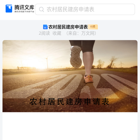
农
农村居民建房申请表
村
农村居民建房申请表
付费
居
2
阅读
收藏
（
来自
：
万文网
）
民
建
房
申
请
表
农