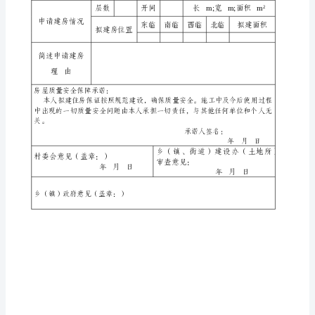
房
申
请
表
乡
（镇、
街
道）
申
请
表
号：
申