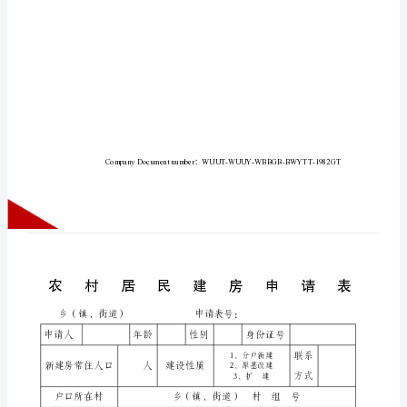
村
居
民
建
房
申
请
表
农
村
居
民
建