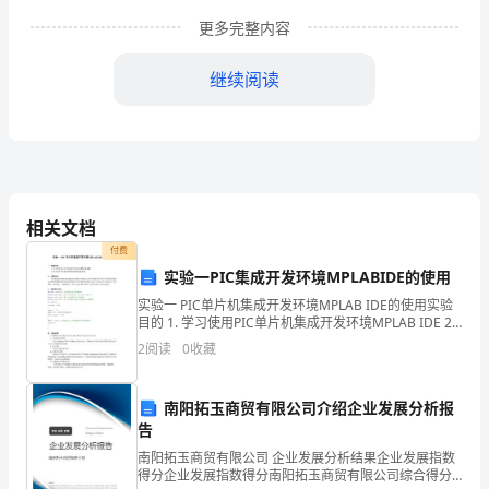
更多完整内容
请
人
继续阅读
年
龄
申请人
年龄
性别
性
别
相关文档
新建房常住人口
人
建设性质
付费
身
实验一PIC集成开发环境MPLABIDE的使用
份
户口所在村
实验一 PIC单片机集成开发环境MPLAB IDE的使用实验
目的 1. 学习使用PIC单片机集成开发环境MPLAB IDE 2.
证
学习使用在线调试和编程器MPLAB ICD2 实验方法
层数
开间
2
阅读
0
收藏
号
申请建房情况
东临
南阳拓玉商贸有限公司介绍企业发展分析报
拟建房位置
新
告
建
南阳拓玉商贸有限公司 企业发展分析结果企业发展指数
得分企业发展指数得分南阳拓玉商贸有限公司综合得分
简述申请建房