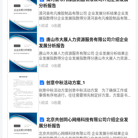
建
分析报告
原
清河县布凡橡胶制品有限公司 企业发展分析结果企业发
展指数得分企业发展指数得分清河县布凡橡胶制品有限
基
公司综合得分说明：企业发展指数根据企业规模、企业
1
阅读
0
收藏
创新、企业风险、企业活力四个维度对企业发展情况进
行评
改
唐山市大展人力资源服务有限公司介绍企业
建
发展分析报告
唐山市大展人力资源服务有限公司 企业发展分析结果企
扩
业发展指数得分企业发展指数得分唐山市大展人力资源
服务有限公司综合得分说明：企业发展指数根据企业规
1
阅读
0
收藏
建
模、企业创新、企业风险、企业活力四个维度对企业发
展情
联
创意中秋活动方案_1
系
创意中秋活动方案创意中秋活动方案 为了确保工作或
事情有序地进行，往往需要预先制定好方案，方案是书
方
面计划，是具体行动实施办法细则，步骤等。那么问题
1
阅读
0
收藏
来了，方案应该怎么写？以下是小编帮大家整理的创意
式
中秋
北京共创同心网络科技有限公司介绍企业发
户
展分析报告
口
北京共创同心网络科技有限公司 企业发展分析结果企业