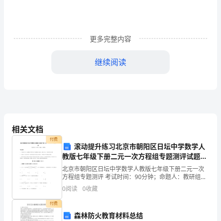
我
们
的
更多完整内容
共
继续阅读
同
理
享有更加良好的受教育的机会。）
想
第
设想甚至付诸于实践：
相关文档
一
付费
滚动提升练习北京市朝阳区日坛中学数学人
框
教版七年级下册二元一次方程组专题测评试题
（含答案解析）
北京市朝阳区日坛中学数学人教版七年级下册二元一次
《我
”
方程组专题测评 考试时间：90分钟；命题人：教研组考
生注意：1、本卷分第I卷（选择题）和第Ⅱ卷（非选择
0
阅读
0
收藏
们
题）两部分，满分100分，考试时间90分钟2、答卷
付费
的
森林防火教育材料总结