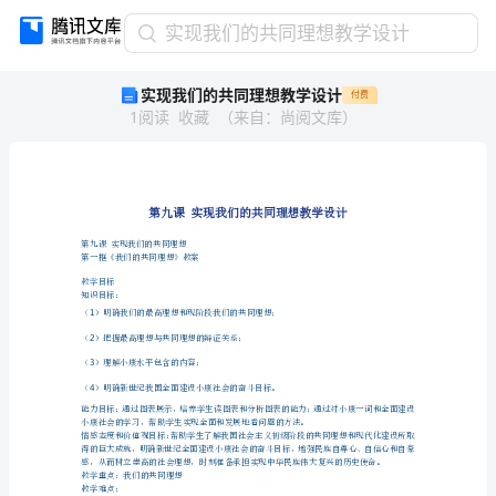
实
实现我们的共同理想教学设计
现
实现我们的共同理想教学设计
付费
我
1
阅读
收藏
（
来自
：
尚阅文库
）
们
的
共
同
理
想
第九课实现我们的共同理想
教
第一框《我们的共同理想》教案