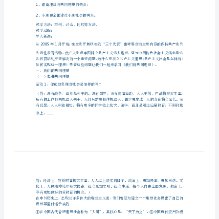
教学
目标
学
知识目标：
1
设
2
（）把握最高理想与共同理想的辩证关系；
计
3
（）理解小康水平包含的内容；
第
4
九
课
实
现
我
教学
重点：我们的共同理想
教学难点：
们
1
、最高理想与共同理想的关系；
的
2
、小康和全面建设小康社会的关系。