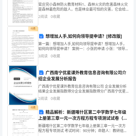
共
官庄完小森林防火教育材料1、森林火灾的危害森林火灾
是森林最危险的敌人，也是林业最可怕的灾害，它会给
“”
同
森林带来最有害， 具有消灭性的后果。森林火灾不只是
2
阅读
0
收藏
烧毁成片的森林，伤害林内的动物，而且还 降低森林的
理
更
付费
想》
……
想增加人手,如何向领导提申请？[修改版]
第一篇：想增加人手,如何向领导提申请？想增加人手，
教
如何向领导提申请？ 案例一：小张的申请 小张：“领导，
最近这个项目的事情很多，我这边所有的时间都被工作
1
、我们的最高理想
案
3
阅读
0
收藏
占得满满的，不仅工作压力大，身体也总是处于疲倦的
教
广西南宁优星课外教育信息咨询有限公司介
学
绍企业发展分析报告
社会。它是人类的最高理想。
广西南宁优星课外教育信息咨询有限公司 企业发展分析
目
结果企业发展指数得分企业发展指数得分广西南宁优星
课外教育信息咨询有限公司综合得分说明：企业发展指
标
2
阅读
0
收藏
111-112
下上）
数根据企业规模、企业创新、企业风险、企业活力四个
维度
知
付费
精品解析：新疆喀什区第二中学数学七年级
2P111-
上册第三章一元一次方程方程专项测试试卷（含
识
你对中共先进性的认识。
答案详解版）
新疆喀什区第二中学数学七年级上册第三章一元一次方
目
程方程专项测试 考试时间：90分钟；命题人：教研组考
生注意：1、本卷分第I卷（选择题）和第Ⅱ卷（非选择