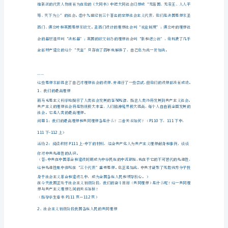
共
教学方法：举例、讨论、比较等方法。
同
教学过程：
理
导入新课：
想
教
学
一、我们的共同理想
设
（一）走进共同理想
计
1
活动：你能想象理想社会是怎样的吗？
第
九
课
……
京上。
实
现