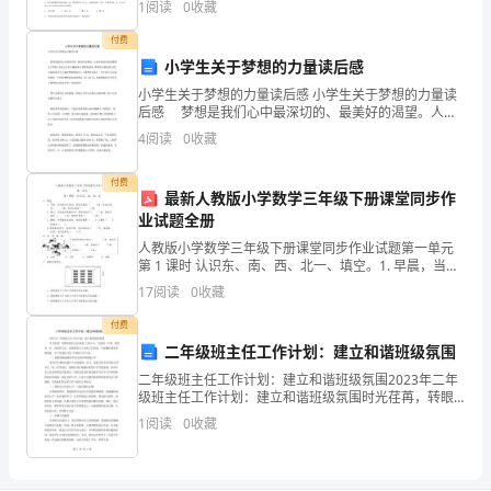
1
阅读
0
收藏
“”
标：
题）两部分，满分100分，考试时间90分钟2、答卷
付费
（1）
小学生关于梦想的力量读后感
明
小学生关于梦想的力量读后感 小学生关于梦想的力量读
想与共产主义理想之间的关系怎样？
后感 梦想是我们心中最深切的、最美好的渴望。人世
P111112
（指导学生看书页－页）
确
间的很多奇迹都源自于梦想，并经过人们不懈的努力使
4
阅读
0
收藏
梦想成真。梦想的力量是伟大的，它能创造出令人难以
想
我
2
、社会主义初级阶段我国各族人民的共同理想
付费
最新人教版小学数学三年级下册课堂同步作
们
业试题全册
的
人教版小学数学三年级下册课堂同步作业试题第一单元
第 1 课时 认识东、南、西、北一、填空。1. 早晨，当你
最
面对太阳时，你的后面是（是（ ）面，你的右面是（）
17
阅读
0
收藏
面，你的左面）面。2. 晚上，当你面对北极星
高
付费
二年级班主任工作计划：建立和谐班级氛围
理
二年级班主任工作计划：建立和谐班级氛围2023年二年
级班主任工作计划：建立和谐班级氛围时光荏苒，转眼
想
间我们已经迎来了2023年。在新的一年里，我作为一名
1
阅读
0
收藏
二年级班主任，将持续致力于为孩子们营造一个温馨和
和
现