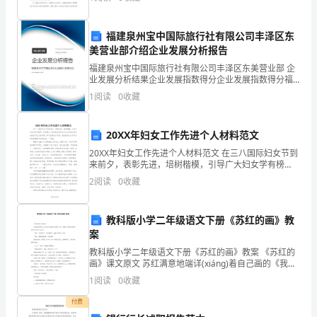
测
想为指导，学习贯彻党的x
2022年广东省高考人数达到70
是
福建泉州宝中国际旅行社有限公司丰泽区东
8、四川省
美营业部介绍企业发展分析报告
在
福建泉州宝中国际旅行社有限公司丰泽区东美营业部 企
1132-
业发展分析结果企业发展指数得分企业发展指数得分福
建泉州宝中国际旅行社有限公司丰泽区东美营业部综合
1
阅读
0
收藏
1198
得分说明：企业发展指数根据企业规模、企业创新、企
9、西藏自治区
业风
万
20XX年妇女工作先进个人材料范文
人
20XX年妇女工作先进个人材料范文 在三八国际妇女节到
来前夕，表彰先进，培树楷模，引导广大妇女学有榜
左
样、见贤思齐。我们的妇女同志们在工作的过程中也起
2
阅读
0
收藏
到了巨大的作用，学习优秀的工作者，我们的妇女工
右。
教科版小学二年级语文下册《苏红的画》教
根
案
据
教科版小学二年级语文下册《苏红的画》教案 《苏红的
画》课文原文 苏红满意地端详(xiánɡ)着自己画的《我家
教
的一角》，这幅(fú)画明天就要参加评(píng)奖(jiǎnɡ)
1
阅读
0
收藏
了。
育
付费