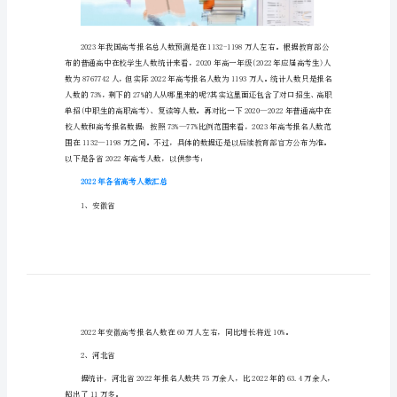
各
省
2023年有多少考生参加高考
高
考
人
数)
2023
年
有
多
少