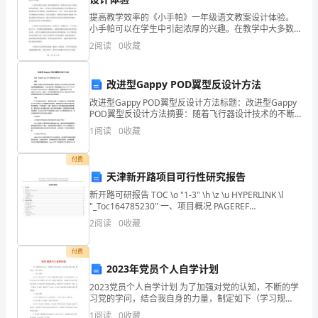
考
4、上海市
提高教学效率的《小手帕》一年级语文教案设计体验。
2023
小手帕可以在学生中引起浓厚的兴趣。在教学中大多数
孩子较为关注、喜欢的元素是游戏和讲故事。而在使用
年
2
阅读
0
收藏
小手帕时，老师可以把课堂变成一个游戏，在保持自身
教学质量
我
加中考。
改进型Gappy POD翼型反设计方法
国
改进型Gappy POD翼型反设计方法标题：改进型Gappy
5、天津市
POD翼型反设计方法摘要：随着飞行器设计技术的不断
高
发展，翼型反设计方法在空气动力学领域扮演着重要的
1
阅读
0
收藏
角色。本论文将介绍一种改进型的Gappy
考
付费
3.6%。
报
天津新开路项目可行性研究报告
名
新开路可研报告 TOC \o "1-3" \h \z \u HYPERLINK \l
6、湖南省
"_Toc164785230" 一、项目概况 PAGEREF
_Toc164785230 \h 3 HYPER
总
2
阅读
0
收藏
人
付费
数和增量均创历史新高。
2023年党员个人自学计划
数
2023党员个人自学计划 为了加强对党的认知，不断的学
7、广东省
预
习党的学问，结合我自身的力量，制定如下（学习规
划）： 一、学习目的 以邓小平理论和“三个代表”重要思
1
阅读
0
收藏