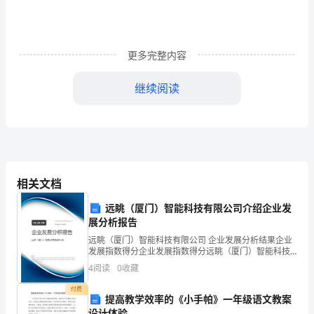
人
数)
更多完整内容
2023
继续阅读
年
有
多
2、河北省
少
相关文档
考
远眺（厦门）智能科技有限公司介绍企业发
超出了11万多。
生
展分析报告
参
远眺（厦门）智能科技有限公司 企业发展分析结果企业
3、山西省
发展指数得分企业发展指数得分远眺（厦门）智能科技
加
有限公司综合得分说明：企业发展指数根据企业规模、
4
阅读
0
收藏
企业创新、企业风险、企业活力四个维度对企业发展情
况进
高
付费
提高教学效率的《小手帕》一年级语文教案
31.57万人
设计体验