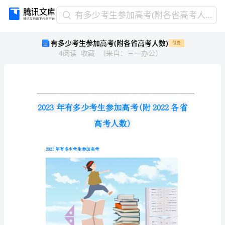
有
有多少考生参加高考(附各省高考人数)
多
有多少考生参加高考(附各省高考人数)
付费
少
4
阅读
收藏
（
来自
：
三一办公
）
考
生
参
加
高
考
(附