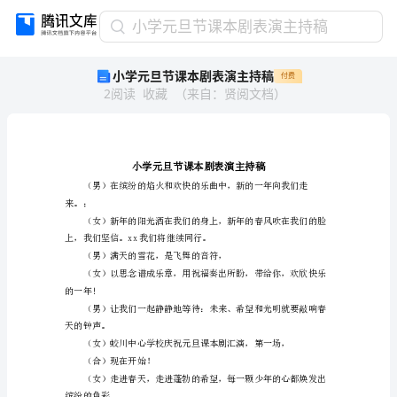
小
小学元旦节课本剧表演主持稿
学
小学元旦节课本剧表演主持稿
付费
元
2
阅读
收藏
（
来自
：
贤阅文档
）
旦
节
课
本
剧
表
来。；
演