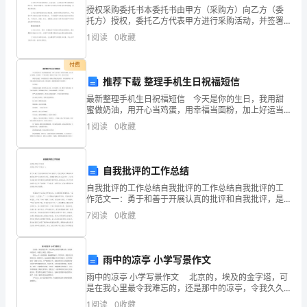
们
授权采购委托书本委托书由甲方（采购方）向乙方（委
托方）授权，委托乙方代表甲方进行采购活动，并签署
走
合同及进行相关的采购事务。本委托书符合中华人民共
1
阅读
0
收藏
和国有关法律法规及政策的规定，双方共同遵守本合同
来。；
的约定。
付费
推荐下载 整理手机生日祝福短信
（女）
最新整理手机生日祝福短信 今天是你的生日，我用甜
蜜做奶油，用开心当鸡蛋，用幸福当面粉，加上好运当
酵母，为你做了一个爱心蛋糕，愿你吃了幸福一辈子，
新
1
阅读
0
收藏
祝生日快乐! 梦境不会褪色，如同我的思念一样执着;繁
年
的
自我批评的工作总结
自我批评的工作总结自我批评的工作总结自我批评的工
阳
作范文一：勇于和善于开展认真的批评和自我批评，是
我们党在长期革命和建设实践中形成的优良作风，是增
7
阅读
0
收藏
光
强党的生机与活力的一大法宝，也是搞好先进性教育活
动
洒
雨中的凉亭 小学写景作文
在
雨中的凉亭 小学写景作文 北京的，埃及的金字塔，可
是在我心里最令我难忘的，还是那中的凉亭，令我久久
我
难忘，那是…… 那是xx年4月的黄昏，细雨蒙蒙地下，
1
阅读
0
收藏