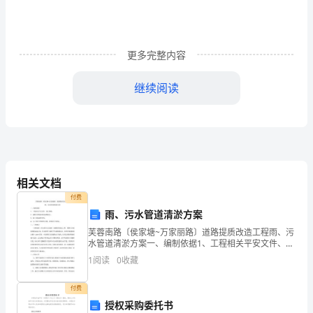
和
欢
快
更多完整内容
的
继续阅读
乐
曲
中，
新
相关文档
毕。
的
付费
雨、污水管道清淤方案
一
芙蓉南路〔侯家塘~万家丽路〕道路提质改造工程雨、污
（合）有新的收获！
年
水管道清淤方案一、编制依据1、工程相关平安文件、设
计图纸；2、按相关国家标准及标准执行；3、施工现场
1
阅读
0
收藏
调查资料；4、与工程有关的相关法律、法规及有关规
向
付费
我
授权采购委托书