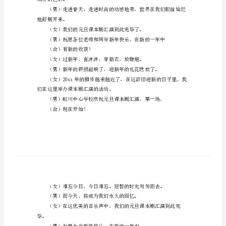
主
上，我们坚信。xx我们将继续同行。
持
稿
的一年!
小
学
天的钟声。
元
旦
（合）现在开始！
节
课
本
缤纷的色彩。
剧
地舒展开来。