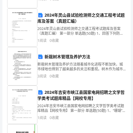
叮叮咚咚，那是多么美妙的音乐，我倚着伞，远
们
的
2024年灵山县试验检测师之交通工程考试题
库及答案（真题汇编）
身
2024年灵山县试验检测师之交通工程考试题库及答案
（真题汇编） 第一部分 单选题(50题) 1、回答下列防腐
上，
涂层厚度检测的问题。(3)涂层测厚仪检测前要校准。校
1
阅读
0
收藏
准方法为()。A.仪器自动校准B.
新
年
新栽树木管理及养护方法
新栽树木管理及养护方法随着城市化进程不断加快，城
的
市绿地也得到了越来越多的关注和重视。树木作为城市
绿地的重要组成部分，不仅可以美化城市环境，还能够
春
3
阅读
0
收藏
起到净化空气、保持水源和防治自然灾害等多种作用。
然而，种
风
2024年吉安市峡江县国家电网招聘之文学哲
吹
学类考试题库精品【网校专用】
2024年吉安市峡江县国家电网招聘之文学哲学类考试题
在
库精品【网校专用】 第一部分 单选题(50题) 1、“珊瑚”一
词是（）A.联绵词一个语素B.音译词一个语素C.偏正式合
我
1
阅读
0
收藏
成词两个语素D.联合式合
们