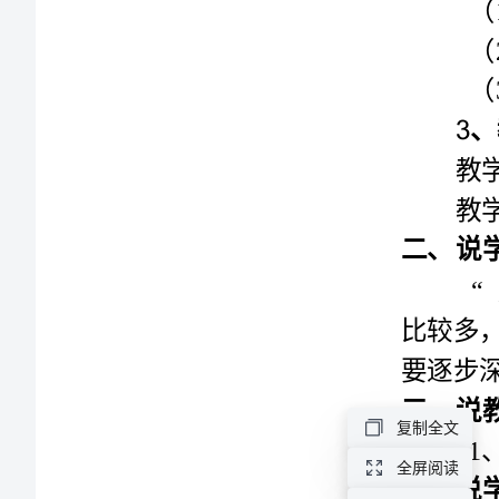
么
是
周
长》
说
课
提
纲
郝
国
印
复制全文
一、
全屏阅读
说