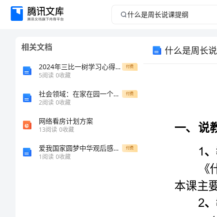
什
么
相关文档
什么是周长说
是
2024年三比一树学习心得体会范本
付费
周
5
阅读
0
收藏
社会领域：在家在园一个样(环境适应)
长
付费
2
阅读
0
收藏
说
网络看房计划方案
13
阅读
0
收藏
课
爱我国家圆梦中华观后感700字
付费
1
阅读
0
收藏
提
纲
《什