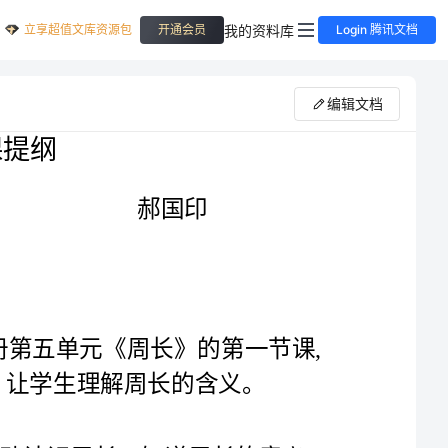
立享超值文库资源包
我的资料库
开通会员
Login 腾讯文档
编辑文档