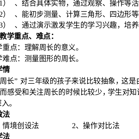
一、说教材
1
2
（1