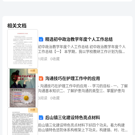
卷
D.设计教育活动的能力
C
卷
相关文档
A.操作活动
B.活动空间
附
精选初中政治教学年度个人工作总结
C.游戏活动
初中政治教学年度个人工作总结 初中政治教学年度个人
解
工作总结【一】 本学期，我以学校教研工作计划为指
D.教学活动
导，以培养学生的创新精神和实践能力为重点，为全面
1
阅读
0
收藏
提高学生的能力，积极探索适合学生发展的教
3、现代我国托幼机构一般包括（）
析
付费
A.托儿所、幼儿园
沟通技巧在护理工作中的应用
高
B.幼儿园、学前班
- 沟通技巧在护理工作中的应用 - - 学习的目标 - 一、了解
等
沟通基本知识二、了解护患沟通的类型三、掌握护患沟
C.托儿所、幼儿园、学前班
3
阅读
0
收藏
教
D.学前班、幼儿园、少年宫
育
4、下面全部属于幼儿园户外环境的是（）
付费
后山镇三化建设特色亮点材料
自
后山镇三化建设特色亮点材料下好四个功夫。着力构建
后山镇特色惩防体系构框架上下功夫，构建镇、村、社
学
三级框架图；在深入查找思想道德、岗位职责、制度机