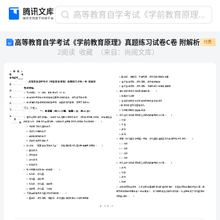
高
高等教育自学考试《学前教育原理》真题练习试卷C卷 附解析
等
高等教育自学考试《学前教育原理》真题练习试卷C卷 附解析
付费
教
2
阅读
收藏
（
来自
：
尚阅文库
）
育
自
学
考
试
《学
前
省