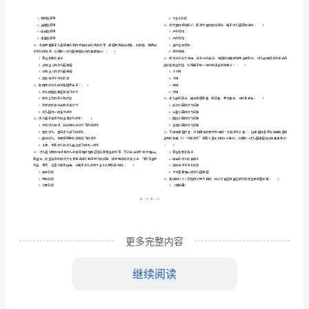
市
（
区）
教
姓名
考
准
证号
育
………
高等教育自学考试《学前教育原理》真题练习试卷
密
……….………
原
…
考试须知
：
封
………………
1、考试时间：150分钟，本卷满分为100分。
理》
…
线
………………
…
真
内
……..………
………
题
不
………………
单选题
共
小题
每题
分
共
一、
（
30
，
1
，
30
…….
练
准
………………
答
…….
习
更多完整内容
题
……………
A.观察和了解儿童的能力
试
继续阅读
B.与幼儿沟通的能力
C.适应新情境的能力