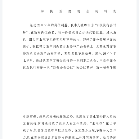
企
业
财
务
人
员
个
人
总
结
20××
年