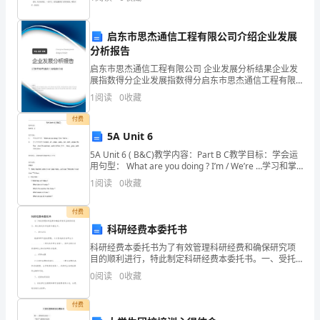
空是如彼得湛蓝，呼吸着清新的空气，微笑面对着大
“以
会
启东市思杰通信工程有限公司介绍企业发展
分析报告
计
启东市思杰通信工程有限公司 企业发展分析结果企业发
展指数得分企业发展指数得分启东市思杰通信工程有限
基
公司综合得分说明：企业发展指数根据企业规模、企业
1
阅读
0
收藏
创新、企业风险、企业活力四个维度对企业发展情况进
础
行评
付费
工
5A Unit 6
5A Unit 6 ( B&C)教学内容：Part B C教学目标：学会运
作
用句型： What are you doing ? I’m / We’re …学习和掌
握单词:stand , sit , s
1
阅读
0
收藏
规
范
付费
科研经费本委托书
化
科研经费本委托书为了有效管理科研经费和确保研究项
目的顺利进行，特此制定科研经费本委托书。一、受托
管
单位根据科研项目的需要，本次委托的受托单位为
0
阅读
0
收藏
____________（填写具体单位名称），该单位将负责管
理
付费
为