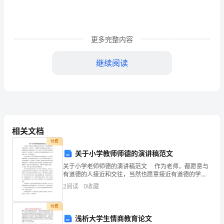
会
计
主
更多完整内容
管
继续阅读
的
关
心
指
相关文档
导
付费
关于小学教师师德的演讲稿范文
下,
关于小学老师师德的演讲稿范文 作为老师，都愿意与
有道德的人接近和交往，当然也愿意接近有道德的学
配
生。作为学生， 也都愿意与有道德的人接近和交往，当
2
阅读
0
收藏
然也愿意接近有道德的老师。所以，要做一个让老师和
合
同学
付费
营
浅析大学生情商教育论文