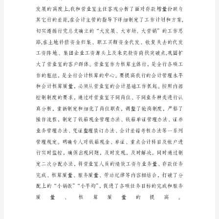
上
半
年,
本
人
在
党
总
支、
分
管
行
长、