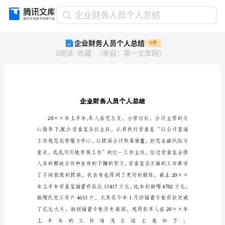
企
企业财务人员个人总结
业
企业财务人员个人总结
付费
财
2
阅读
收藏
（
来自
：
第一文库网
）
务
人
员
个
人
总
结