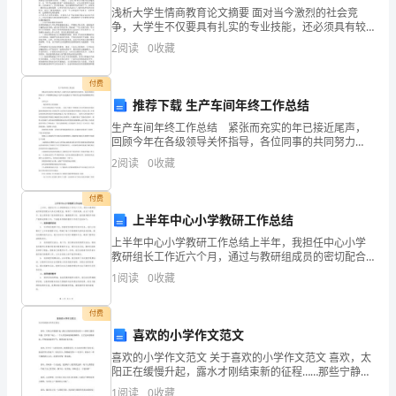
业
浅析大学生情商教育论文摘要 面对当今激烈的社会竞
争，大学生不仅要具有扎实的专业技能，还必须具有较
室
高的情商水平。高校重视和加强情商教育，将有助于大
2
阅读
0
收藏
学生今后的发展，培养出真正的人才。本文分析了当代
各
大学生情
付费
位
推荐下载 生产车间年终工作总结
生产车间年终工作总结 紧张而充实的年已接近尾声，
主
回顾今年在各级领导关怀指导，各位同事的共同努力
下，本着脚踏实地边干边学习改进配合生产较好的完成
任，
2
阅读
0
收藏
本组的维修保养任务。 总结过去 一操作维修人员的
认
付费
上半年中心小学教研工作总结
真
上半年中心小学教研工作总结上半年，我担任中心小学
执
教研组长工作近六个月，通过与教研组成员的密切配合
与多次沟通交流，取得了一定的成绩。在这个过程中，
1
阅读
0
收藏
行
我主要承担了组织教研活动、编制教研计划、指导教师
教学和推
营
付费
喜欢的小学作文范文
业
喜欢的小学作文范文 关于喜欢的小学作文范文 喜欢，太
阳正在缓慢升起，露水才刚结束新的征程……那些宁静的
室
早晨，空旷的广场上，一个人在悠闲地骑着脚踏车，天
1
阅读
0
收藏