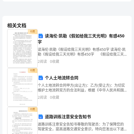
卷
附
相关文档
付费
读海伦·凯勒《假如给我三天光明》有感450
答
字
D、状态监测是故障诊断的前提
读海伦·凯勒《假设给我三天光明》有感450字 读海伦·凯
案
勒《假设给我三天光明》有感450字 《假设给我三天
光明》前半部分主要写了海伦变成盲聋人后的生活，后
2
阅读
0
收藏
A、1．5
半部分那么介绍了海伦的求学生涯。同时也介绍
安
付费
B、2
全
个人土地流转合同
C、2．5
工
个人土地流转合同甲方(出让方)：乙方(受让方)：为切实
维护土地流转双方的合法利益，根据《中华人民共和国
D、3
农村土地承包法》、《中华人民共和国民法典》、《农
程
2
阅读
0
收藏
离
村土地承包经营权流转管理办法》以及其他有关法律规
4、以下选项中属于非电
辐射的是（）
定
师
A、微波
付费
道路训练注意安全告知书
考
B、X射线
道路训练注意安全告知书尊敬的驾驶员：为了保障您的
试
驾驶安全，提高道路交通安全意识，特向您发出以下道
路训练注意安全告知书。请您认真阅读，并在日常驾驶