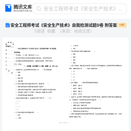
安
安全工程师考试《安全生产技术》自我检测试题D卷 附答案
全
安全工程师考试《安全生产技术》自我检测试题D卷 附答案
付费
工
5
阅读
收藏
（
来自
：
尚阅文库
）
程
师
考
试
《安
全
生
省