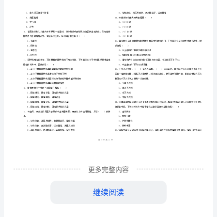
市
（
区）
产
姓名
考
准
证号
技
………
安全工程师考试《安全生产技术》自我检测试题
密
……….………
术》
…
考试须知
：
封
………………
1、考试时间：150分钟，本卷满分为100分。
自
…
线
………………
…
我
内
……..………
………
检
不
………………
单选题
本大题共
小题
每题
分
共
一、
（
70
，
1
，
70
…….
测
准
………………
答
…….
试
A、减慢
更多完整内容
题
……………
B、加快
题
继续阅读
C、保持不变
D
D、先慢后快