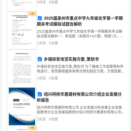
5
阅读
0
收藏
《安
过程中严格遵守，共同营造文明、安全的道路交通环
境。一、
全
付费
2025届泉州市重点中学九年级化学第一学期
期末考试模拟试题含解析
生
2025届泉州市重点中学九年级化学第一学期期末考试模
产
拟试题含解析一、单选题（本题共14小题，每题1分，共
14分）1、下列有关金属的说法，正确的是A．纯铜片比
1
阅读
0
收藏
技
黄铜片硬度大B．常温时铝制品在空气中易形成一
A、非火源区的烟气稀释
术》
乡镇扶贫攻坚实施方案_策划书
B、加压控制
自
乡镇扶贫攻坚实施方案_策划书 为了确保工作或事情有序
C、空气流
地进行，常常要根据具体情况预先制定方案，方案是解
我
决一个问题或者一项工程，一个课题的详细过程。制定
1
阅读
0
收藏
D、浮力
方案需要注意哪些问题呢？以下是小编为大家整理的
检
绍兴柯桥华惠建材有限公司介绍企业发展分
测
析报告
试
化
A、
学性
绍兴柯桥华惠建材有限公司 企业发展分析结果企业发展
指数得分企业发展指数得分绍兴柯桥华惠建材有限公司
B、腐蚀性
题
综合得分说明：企业发展指数根据企业规模、企业创
2
阅读
0
收藏
新、企业风险、企业活力四个维度对企业发展情况进行
C、毒害性
D
评价。
付费