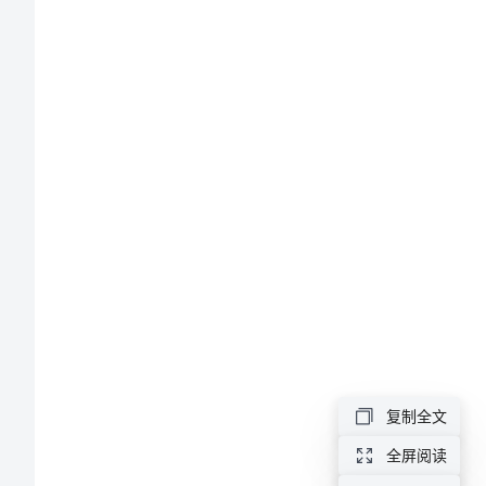
年
级
作
文
2024
年
以
心
愿
为
复制全文
话
全屏阅读