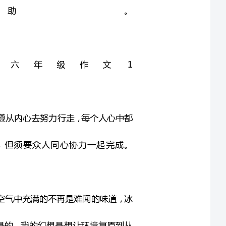
以心愿为话题的六年级作文1
闪发光的星星，指引我们遵从内心去努力行走，每个人心中都
外，我的幻想其实很平凡，但须要众人同心协力一起完成。
天空的颜色不再是灰色，空气中充满的不再是难闻的味道，冰
动物们的生活地区不再削减，是的，我的幻想是想让环境复原到从
前的样子!
难以掩饰的真相》，这部纪录片主要讲了人类对大自然所做出
砍滥伐，动物们凄惨的情景，无一不让我伤心。