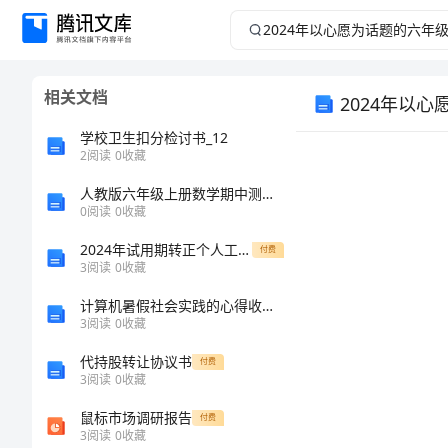
2024
年
相关文档
2024年以
以
学校卫生扣分检讨书_12
心
2
阅读
0
收藏
愿
人教版六年级上册数学期中测试卷(全国通用)word版
0
阅读
0
收藏
为
2024年试用期转正个人工作总结范文
付费
3
阅读
0
收藏
话
计算机暑假社会实践的心得收获分享
3
阅读
0
收藏
题
代持股转让协议书
付费
的
3
阅读
0
收藏
鼠标市场调研报告
付费
六
3
阅读
0
收藏