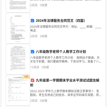
键
分析各项指标，深入分析问题，并提出改进措施，以便
2
阅读
0
收藏
之
更好地服务公司、推动公司的持续发展。行政管理考核
作为公司
年，
2024年法律服务合同范文（四篇）
也
2024年法律服务合同范文甲方：地址：_____ 邮编：_____
电话
是
3
阅读
0
收藏
我
作
八年级数学老师个人教学工作计划
为
八年级数学老师个人教学工作计划 聪明出于勤奋，天
才在于积累。我们要振作精神，下苦功学习。准备了八
年级数学，希望能帮助到大家。 本学期我继续担任初
主
15
阅读
0
收藏
二的数学教学工作。这两个班整体情况是学生基础较差
任
付费
九年级第一学期期末学业水平测试试题含解
向
析
大
2022-2023 学年九上数学期末模拟试卷注意事项:1．答
题前，考生先将自己的姓名、准考证号码填写清楚，将
条形码准确粘贴在条形码区域内。2．答题时请按要求用
家
2
阅读
0
收藏
笔。3．请按照题号顺序在答题卡各题目的答题