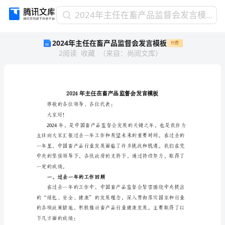
2024
2024年主任在畜产品监督会发言模板
年
2024年主任在畜产品监督会发言模板
付费
主
2
阅读
收藏
（
来自
：
尚阅文库
）
任
在
畜
产
品
监
尊敬的各位领导、各位代表：
督
大家好！