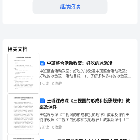
位
继续阅读
领
导、
各
相关文档
位
畜产品在国际市场上的竞争力。
代
中班整合活动教案：好吃的冰激凌
表：
中班整合活动教案：好吃的冰激凌中班整合活动教案：
好吃的冰激凌 活动目标 1、了解多种多样的冰激凌，
感受其味道的`不同。 2、知道好吃的冷饮不能多吃，认
大
1
阅读
0
收藏
识到贪吃冷饮对身体的伤害。 活
家
王璐课改课《三视图的形成和投影规律》教
好！
案及课件
2024
王璐课改课《三视图的形成和投影规律》教案及课件王
产品产业向高质量发展转变。
璐课改课《三视图的形成和投影规律》教案及课件《三
视图的形成和投影规律》 机电科 王璐 准备工作：发纸和
年，
8
阅读
0
收藏
模型 将
是