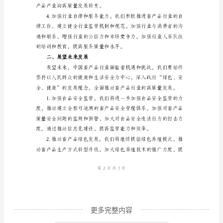
产
品
监
督
会
生产过程的监控能力。
发
言
模
板
尊
敬
的
更多完整内容
各