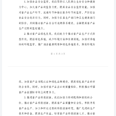
会
发
言
模
一定的成绩。
板
一、过去一年的工作回顾
2024
年
主
任
下几方面的成绩：
在
畜