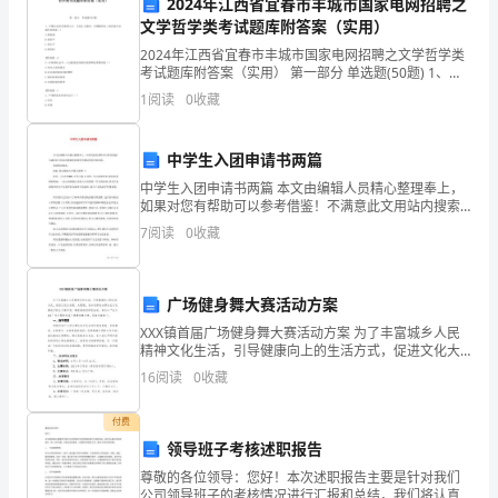
2024年江西省宜春市丰城市国家电网招聘之
中
文学哲学类考试题库附答案（实用）
2024年江西省宜春市丰城市国家电网招聘之文学哲学类
国
考试题库附答案（实用） 第一部分 单选题(50题) 1、早
期小说具有爱国主义、人道主义倾向，后期堕落为三角
1
阅读
0
收藏
畜
恋爱小说制作者的是（）A.黄震遐B.
二、展望未来发展
产
中学生入团申请书两篇
品
中学生入团申请书两篇 本文由编辑人员精心整理奉上，
如果对您有帮助可以参考借鉴！不满意此文用站内搜索
监
您需要的关键词查看更多内容。 敬爱的团组织： 您好,我
7
阅读
0
收藏
自愿加入中国共青团!!!
督
会
广场健身舞大赛活动方案
XXX镇首届广场健身舞大赛活动方案 为了丰富城乡人民
发
精神文化生活，引导健康向上的生活方式，促进文化大
发展、大繁荣，充分发挥妇女群众在文化建设中的主力
展
16
阅读
0
收藏
军作用，镇党委政府研究决定，举办以“活力XXX”
的
付费
领导班子考核述职报告
关
尊敬的各位领导：您好！本次述职报告主要是针对我们
公司领导班子的考核情况进行汇报和总结，我们将认真