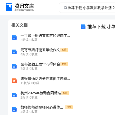
推
荐
相关文档
推荐下载 小
下
一年级下册语文素材经典国学诵读五人教部编版
载
3
阅读
0
收藏
元宵节猜灯谜五年级作文
小
付费
4
阅读
0
收藏
学
图书馆勤工助学心得体会
付费
7
阅读
0
收藏
教
讲好普通话方便你我他主题班会格式省公共课一等奖全国赛课获奖课件
15
阅读
0
收藏
师
杭州2025年劳动合同标准
付费
教
2
阅读
0
收藏
教师修师德塑师风心得体会_1
付费
学
4
阅读
0
收藏