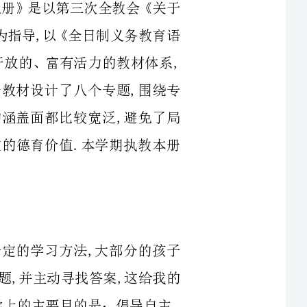
践能力.本册教材设计了八个专题,围绕专
,每个专题的涵盖面都比较宽泛,避免了局
特点,具有一定的德育价值.本学期执教本册
本掌握了一定的学习方法,大部分的孩子
发现、提出问题,并主动寻找答案,这给我的
工作带来了极大的方便.所以,本学期我在教学上的主要目的是：倡导自主、
本册教科书设计了八个专题,围绕专题以整合的方式组织了八组教材内容.
生活,热爱祖国,怎样看问题、想问题,友好
、爱护动物,热爱科学.每个专题的涵盖都比