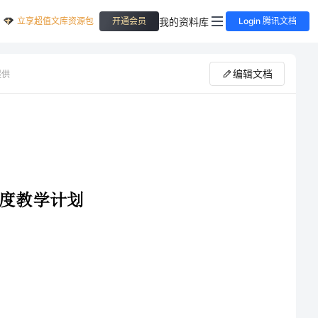
立享超值文库资源包
我的资料库
开通会员
Login 腾讯文档
编辑文档
提供
文二年级上册》是以第三次全教会《关于
决定》的精神为指导,以《全日制义务教育语
文课程标准（实验稿）》为依据编写的,它构建了开放的、富有活力的教材体系,