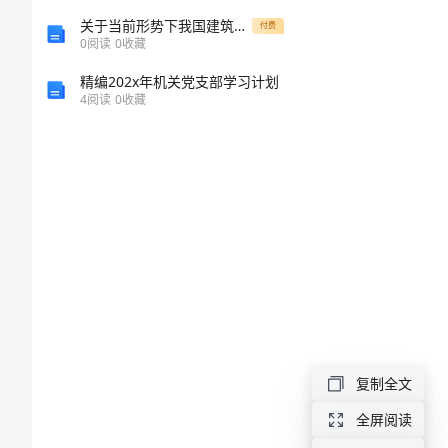
计
关于当前形势下我国建筑工程招投标中面临的困难及其改进策略的探索
付费
0
阅读
0
收藏
划
精编202x年机关党支部学习计划
4
阅读
0
收藏
2024
学
年
度
教
学
复制全文
计
全屏阅读
划