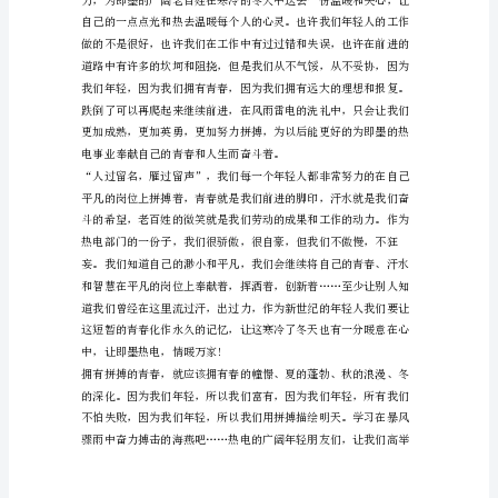
讲
稿
范
文
用
拼
如幼蚕破茧而出……
搏
描
绘
明
天
青