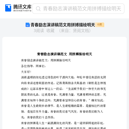
青
青春励志演讲稿范文用拼搏描绘明天
春
青春励志演讲稿范文用拼搏描绘明天
付费
励
3
阅读
收藏
（
来自
：
贤阅文档
）
志
演
讲
稿
范
文
青春励志演讲稿范文：用拼搏
各位指导，同事们：
用