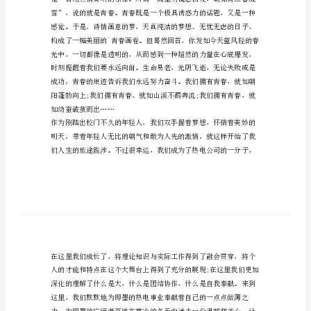
大家好!
拼
搏
描
绘
明
天
先，青春的我们斗志昂扬。
青
春
励
志
演