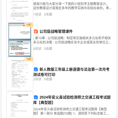
明
很高兴能为大家分享一下我的小班科学主题教案设计。
这份教案设计是我在多年的教学实践中总结出来的，希
天
望能够对新手教师有所帮助。要明确的是，在小班科学
1
阅读
0
收藏
教学中，我们的主要任务是引导孩子们对世界的兴趣和
各
好奇心，
付费
位
公司层战略管理课件
指
- 第10章 - 公司层战略：制定和实施相关多元化和不相关
多元化的决策 - 公司层战略应当令企业或其业务单位之一
以更低的成本水平、更高的差异化程度和
导，
4
阅读
0
收藏
同
付费
事
新人教版三年级上册道德与法治第一次月考
测试卷可打印
们：
2
阅读
0
收藏
大
家
2024年安义县试验检测师之交通工程考试题
库【典型题】
好!
2024年安义县试验检测师之交通工程考试题库【典型
清
题】 第一部分 单选题(50题) 1、请回答下列标志板工程
中，让即墨热电，情暖万家!
质量检验评定的问题。（1）交通标志实测项目的关键项