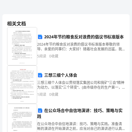
愁
一
多很多。
相关文档
愁，
白
2024年节约粮食反对浪费的倡议书标准版本
2024年节约粮食反对浪费的倡议书标准版本尊敬的领
了
导、亲爱的同事们：大家好！随着社会发展的迅猛，我
虹。
们的生活水平也随之提高。然而，随之而来的问题是资
5
阅读
0
收藏
头。”
源的日益消耗和环境的不断恶化。其中，粮食资源的浪
费现象
因
三想三细个人体会
而
三想三细个人体会以贯彻落实集团公司和我矿“三会”精神
为动力，以落实“三个转变”、(由市级存在的生产第一，
我
向安全第一转变；由生产效益型向成本效益型转变；由
1
阅读
0
收藏
制度管理向文化管理转变)，推动三个结合(感恩文化
们
面
在公众场合中自信地演讲：技巧、策略与实
践
对
在公众场合中自信地演讲：技巧、策略与实践。准备清
晰的演讲在开始演讲之前，应当对自己的演讲进行认真
生