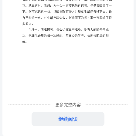
秀
愉悦的表现。
作
文
俗
话
说：
“笑
一
笑，
更多完整内容
十
继续阅读
年
少，