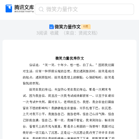
微
微笑力量作文
笑
微笑力量作文
付费
力
3
阅读
收藏
（
来自
：
贤阅文档
）
量
作
文
微
笑
力
量
优