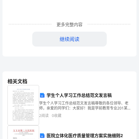
长
__
更多完整内容
教
学
继续阅读
活
活
小人国
动
灵巧的手
动
能干的双手
我
区
手指画
长
域
相关文档
小手棋
活
我的指纹档
大
动
学生个人学习工作总结范文发言稿
案
了
学生个人学习工作总结范文发言稿尊敬的各位领导、老
师，亲爱的同学们：大家好！我是学前教育专业201某级
小手模仿操
长
硕士研究生某某某，导师是杨晓萍教授。很荣幸能够在
2
阅读
0
收藏
这个喜庆祥和的日子里，作为优秀学生代表与大家分享
高
我的
笑
医院立体化医疗质量管理方案实施细则2