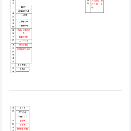
我们的脸蛋
划
我的小脚丫
身
我们快快长
体
__
照镜子
教
一条小缝
的
学
耳朵有什么用
活
秘
国庆真快乐
动
密
区
音乐卡片
域
变脸娃娃
双
活
表情匹萨
动
手
其
不同的发型照片
真
它
相
耳朵有什么用
能
关
活
干
动
我
挠脚丫
__
滑稽的脚先生