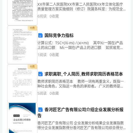
ⅩⅩ市第二人民医院ⅩⅩ市第二人民医院ⅩⅩ年立体化医疗
呀
质量管理方案实施细则（修订）院属各科室：为规范全
院医疗质量监控流程和建立全程质量管理体系，落实全
笑
6
阅读
0
收藏
面医疗质量监控，体现全方位，全纵深，精细化的立体
2
化医
比
付费
3__
国际竞争力指标
高
主
想象，尝试进行歌词创编。
计算公式：TSC=(Xi-mi) / (xi+mi) 其中Xi:一国在i产品
矮
上的出口额 Mi:一国在i产品上的进口额 如贸易竞争
题
指数大于0，则该国是i产品的净出口国，表明该国i产品
1
阅读
0
收藏
区
的生产效
音乐游戏的快乐。
目
5
域
付费
求职离职_个人简历_教师求职简历表格范本
日子。
标
活
教师求职简历表格范本 教师一词有两重含义，既指一
6
种社会角色，又指这一角色的承担者。 广义的教师是泛
动
指传授知识、经验的人，狭义的教师是指受过专门教育
5
阅读
0
收藏
和训练的人，并在教育(学校)中担任教育、教学工作的
我
8
长
香河匠艺广告有限公司介绍企业发展分析报
告
意识
高
香河匠艺广告有限公司 企业发展分析结果企业发展指数
9
得分企业发展指数得分香河匠艺广告有限公司综合得分
了
说明：企业发展指数根据企业规模、企业创新、企业风