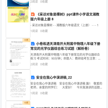
2
阅读
0
收藏
险、企业活力四个维度对企业发展情况进行评价。该企
10
照
业的
11
、喜欢参加数字益智类游戏。
《采访对象是棵树》ppt课件小学语文湘教
顾
12
版六年级上册 8
小
- 采访对象是棵树 - - 湘教版六年级语文（上册） - - - 1
13
1
阅读
0
收藏
婴
14
儿
付费
小卷练透天津南开大附属中物理八年级下册
其
常见的光学仪器综合练习试题（解析卷）
天津南开大附属中物理八年级下册常见的光学仪器综合
它
练习 考试时间：90分钟；命题人：教研组考生注意：
1、本卷分第I卷（选择题）和第Ⅱ卷（非选择题）两部
2
阅读
0
收藏
相
分，满分100分，考试时间90分钟2、答卷前，考生务
关
安全在我心中演讲稿_22
活
安全在我心中演讲稿 安全在我心中演讲稿 篇1 敬爱的
老师，亲爱的同学们： 大家好！ 今天我演讲的话题
动
是：“安全记心中”！ 大人们常说我们是祖国的`花朵，
1
阅读
0
收藏
祖国的未来，这我不是很明白！但
学
付费