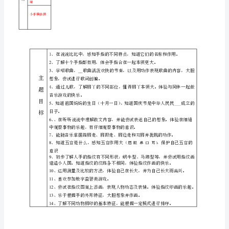
们
性
小脚印
教
的
学
大鞋和小鞋
活
脸
不同的脚印
动
蛋
区
表演：大鞋和小
域
鞋
我
活
找找鞋朋友
动
的
走卡片小路
其
我会穿裤子
小
他
赤脚的游戏运动
脚
相
关
丫
活
动
我
__
十个手指头
们
教
小手歌
学
快
快