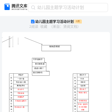
幼
幼儿园主题学习活动计划
儿
幼儿园主题学习活动计划
付费
园
2
阅读
收藏
（
来自
：
贤阅文档
）
主
题
学
习
活
身体的秘密
动
计
双手真能干