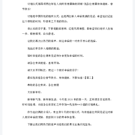
儿
到了今天幸福的日子。
订
婚
声祝福他们美好的未来。
典
礼
主
未来的前程一定是步步登高。
持
词
合，未来一定会绚丽多彩。
开
场
白
主