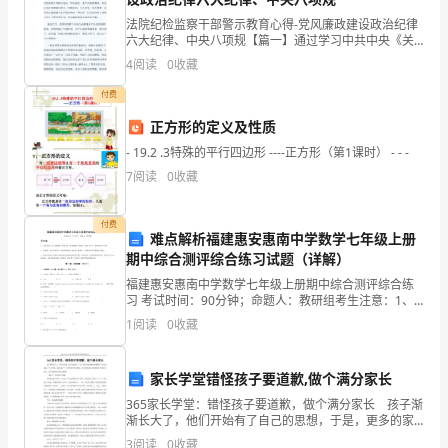
球，
法院纪检监察干部警示教育心得-党风廉政建设政治纪律
通
六大纪律、中央八项规【篇一】通过学习中共中央《关
于部分纪检监察干部违纪案件及其教训警示的通报》，
一步，相亲相爱，白头偕老。
4
阅读
0
收藏
过
对近年来查处的一批纪检监察干部违纪案件深感性质严
重、影
付费
对
正方形的定义及性质
所
祝他们早日步入婚姻的殿堂。
- 19.2 .3特殊的平行四边形 ----正方形（第1课时） - - -
7
阅读
0
收藏
有
来
付费
难点解析福建惠安惠南中学数学七年级上册
请各位来宾就座，喜宴开始。
宾
期中综合测评综合练习试题（详解）
的
福建惠安惠南中学数学七年级上册期中综合测评综合练
习 考试时间：90分钟；命题人：教研组考生注意：1、
本卷分第I卷（选择题）和第Ⅱ卷（非选择题）两部分，满
问
1
阅读
0
收藏
分100分，考试时间90分钟2、答卷前，考生务必
候，
尊敬的各位来宾、各位亲朋
家长学堂错怪孩子要道歉,做个满分家长
将
365家长学堂：错怪孩子要道歉，做个满分家长 孩子渐
大家新年好。
渐长大了，他们开始有了自己的思想，于是，更多的家
观
庭教育难题摆在了家长的面前。“人非圣贤，孰能无过”？
3
阅读
0
收藏