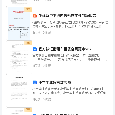
在养育孩子的过程中，每个家长难免会有错怪孩子的
众
付费
的
坐标系中平行四边形存在性问题探究
注
- 坐标系中平行四边形存在性问题探究 - 西安爱知中学 霍
高峰 - 课堂引入 - 如图，四边形ABCD为平行四边形，其
意
中A
8
阅读
0
收藏
力
付费
全
官方认证出租车租赁合同范本2025
官方认证出租车租赁合同范本2025甲方（出租方）：
部
____身份证号：____乙方（承租方）：____身份证号：____
鉴于甲方为出租车所有权人，乙方因业务需求，愿租赁
吸
1
阅读
0
收藏
甲方出租车，双方经充分协商，达成以
引
小学毕业感言致老师
过
小学毕业感言致老师小学毕业感言致老师 六年的时
来。
间，既不多，也不少，小学毕业感言致老师。同学们都
彼此希望时间能够停止，不再向前流动。然而时间依旧
1
阅读
0
收藏
比
那么不紧不慢的再走，竟如流水一般地从我们指缝间流
去，
如
付费