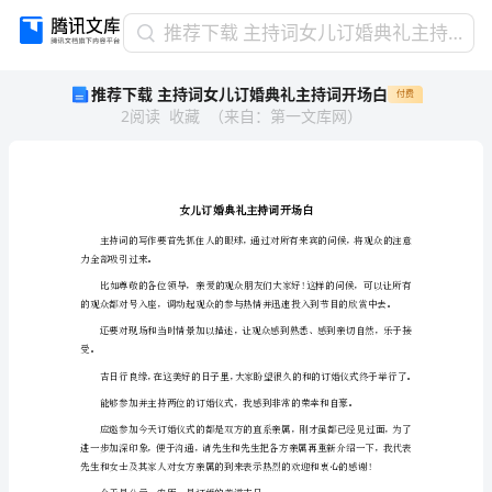
推
推荐下载 主持词女儿订婚典礼主持词开场白
荐
推荐下载 主持词女儿订婚典礼主持词开场白
付费
下
2
阅读
收藏
（
来自
：
第一文库网
）
载
主
持
词
女
儿
订
力全部吸引过来。