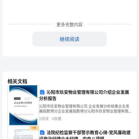
持
词
的
更多完整内容
写
继续阅读
作
要
首
来。
先
相关文档
抓
订婚仪式第三项请女方嘉宾致词。
沁阳市玖安物业管理有限公司介绍企业发展
住
分析报告
沁阳市玖安物业管理有限公司 企业发展分析结果企业发
人
节快乐!
展指数得分企业发展指数得分沁阳市玖安物业管理有限
公司综合得分说明：企业发展指数根据企业规模、企业
的
2
阅读
0
收藏
创新、企业风险、企业活力四个维度对企业发展情况进
行评
眼
付费
法院纪检监察干部警示教育心得-党风廉政建
这个特别的时刻，珍惜来之不易的缘份。
设政治纪律六大纪律、中央八项规