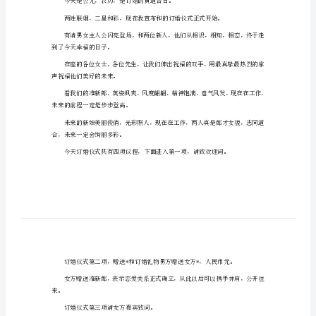
婚
典
礼
受。
主
持
词
开
场
今天是公元，农历，是
白
女