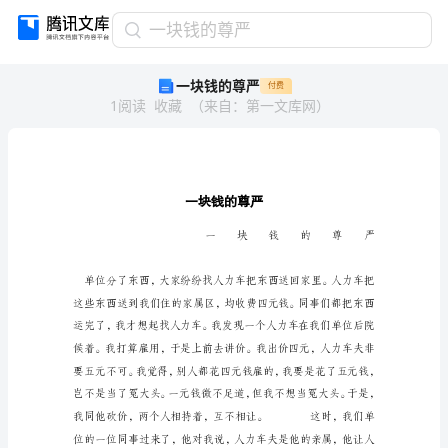
一
一块钱的尊严
块
一块钱的尊严
付费
钱
1
阅读
收藏
（
来自
：
第一文库网
）
的
尊
严
一
块
钱
的
尊