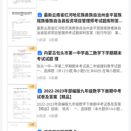
深刻认识以及再也不旷课的决心。
同
事
最新云南省红河哈尼族彝族自治州金平苗族
瑶族傣族自治县投资项目管理师考试题库附答案
们
（轻巧夺冠）
最新云南省红河哈尼族彝族自治州金平苗族瑶族傣族自
都
治县投资项目管理师考试题库附答案（轻巧夺冠） 第一
部分 单选题(50题) 1、根据建设项目的( )，政府规定建
1
阅读
0
收藏
设单位取得建设用地的方式分为两种：
把
付费
内蒙古包头市第一中学高二数学下学期期末
东
考试试题 理
西
包头一中—学第二学期期末考试高二年级理科数学试题
一、选择题（共12小题,每小题5分,共60分.在每小题给出
运
的四个选项中只有一项是最符合题目要求的，请将正确
3
阅读
0
收藏
答案的序号填涂到答题卡上．）
完
付费
2022-2023年部编版九年级数学下册期中考
了，
试卷及答案【精品】
我
2022-2023年部编版九年级数学下册期中考试卷及答案
【精品】班级： 姓名： 一、选择题（本大题共10小题，
每题3分，共30分）1．下列运算正确的是
才
0
阅读
0
收藏
想
付费