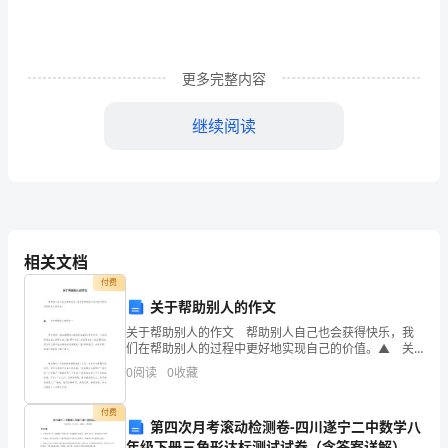
回
家
里。
更多完整内容
人
继续阅读
力
车
把
这
相关文档
些
付费
关于帮助别人的作文
东
关于帮助别人的作文 帮助别人自己也会获得快乐，我
西
们在帮助别人的过程中更好地实现自己的价值。▲ 关
于帮助别人的作文一 那年花开，满山遍野的小雏菊争
0
阅读
0
收藏
送
相盛开;那年雨季，一粒粒雨珠在地上谱
到
付费
第四次月考滚动检测卷-四川遂宁二中数学八
年级下册三角形达标测试试卷（含答案详解）