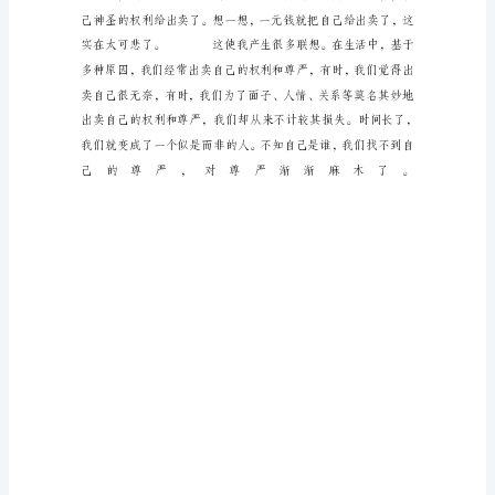
大
家
纷
纷
找
人
力
车
把
东
西
送