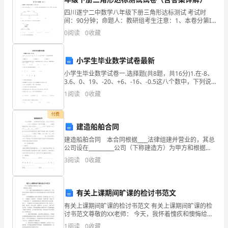
我
四川遂宁二中数学八年级下册三角形达标测试 考试时
们
间：90分钟；命题人：教研组考生注意：1、本卷分第I
卷（选择题）和第Ⅱ卷（非选择题）两部分，满分100
0
阅读
0
收藏
住
分，考试时间90分钟2、答卷前，考生务必用0.5毫
的
小学生毕业数学试卷最新
家
小学生毕业数学试卷一.选择题(共8题，共16分)1.在-8、
3.6、0、19、-20、+6、-16、-0.5这八个数中，下列说
属
法错误的是（ ）。 A.负数有4个 B.正数有4个
1
阅读
0
收藏
区，
付费
均
建造船舶合同
建造船舶合同 本合同根据____法律组建并营业的，其总
收
公司设在__________公司（下称建造方）为甲方和根据
__________法律组建并营业的，其总公司设在____________
费
3
阅读
0
收藏
公司（下称买
四
有关上课期间旷课的检讨书范文
元
有关上课期间旷课的检讨书范文 有关上课期间旷课的检
钱。
讨书范文尊敬的XX老师： 今天，我怀着愧疚和懊悔给您
写下这份检讨书，以向您表示我对旷课这种不良行为的
1
阅读
0
收藏