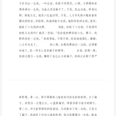
严
一
块
钱
的
尊
严
单
位
分
了
东
西，