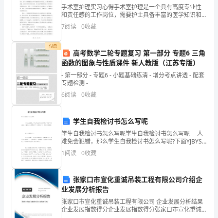
了
手术室护理实习心得手术室护理是一个具有高度专业性
3
和责任感的工作岗位，需要护士具备丰富的医学知识和
“静
技能。在我的手术室护理实习中，我深刻体会到了手术
7
阅读
0
收藏
我没有回家去看他。
室护理的重要性，同时也从中获得了很多宝贵的经验和
音”。
教训。以
付费
等
高考数学二轮专题复习 第一部分 专题6 三角
函数的图象与性质课件 新人教版（江苏专版）
会
- 第一部分 - 专题6 - 小题基础练清 - 增分考点讲透 - 配套
专题检测 -
散
6
阅读
0
收藏
了，
才
学生自我检讨书怎么写呢
学生自我检讨书怎么写呢学生自我检讨书怎么写呢 人
发
难免会犯错，那么学生自我检讨书怎么写呢?下面YJBYS
小编为大家整理的学生自我检讨书，欢迎阅读借鉴! 学
1
阅读
0
收藏
现，
生自我检讨书一 今天
一
张家口市宣化重诚吊装工程有限公司介绍企
上
业发展分析报告
张家口市宣化重诚吊装工程有限公司 企业发展分析结果
午
企业发展指数得分企业发展指数得分张家口市宣化重诚
吊装工程有限公司综合得分说明：企业发展指数根据企