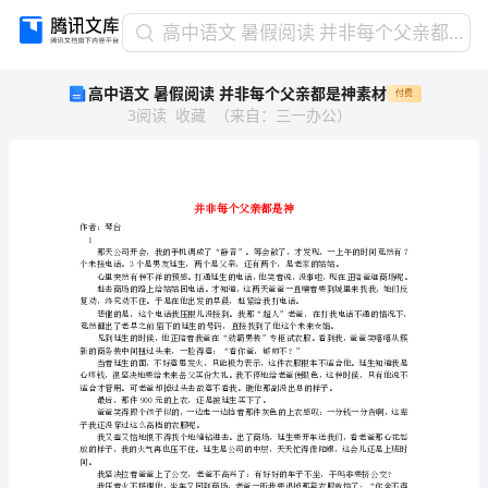
高
高中语文 暑假阅读 并非每个父亲都是神素材
中
高中语文 暑假阅读 并非每个父亲都是神素材
付费
语
3
阅读
收藏
（
来自
：
三一办公
）
文
暑
假
阅
读
并
作者：琴台
1
非