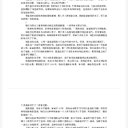
每
个
父
亲
都
最后，那件90
是
子我还没穿过这么高档的衣服呢。
神
间。
素
材
给我买好衣服，女婿有这孝心，你这是干吗啊？”
并