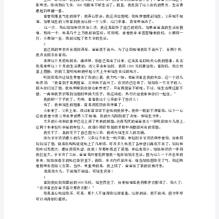
他廷生的号码。
非
怎样呢？他是我爸。
每
2
个
父
亲
时就冷淡了下来。
都
是
神
高香积了阴德了。
作
者：
琴
台