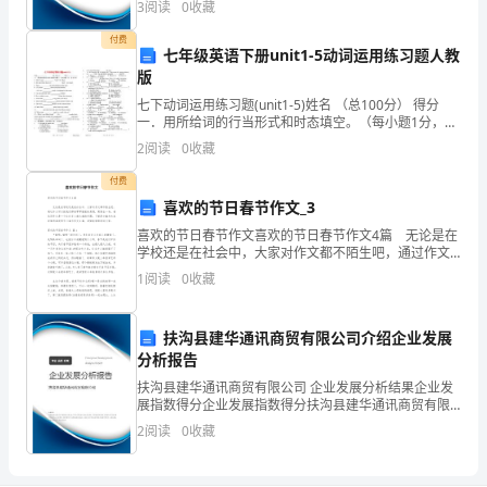
3
阅读
0
收藏
的
业规模、企业创新、企业风险、企业活力四个维度对企
业发
付费
时
我是他女儿，不能躲不能逃。可廷生何辜！
七年级英语下册unit1-5动词运用练习题人教
版
4
间
七下动词运用练习题(unit1-5)姓名 （总100分） 得分
“你没看出你爸多喜欢那件衣服？”
竟
一．用所给词的行当形式和时态填空。（每小题1分，共
15分）1. I
2
阅读
0
收藏
然
可以说得斩钉截铁。
付费
有
喜欢的节日春节作文_3
7
喜欢的节日春节作文喜欢的节日春节作文4篇 无论是在
学校还是在社会中，大家对作文都不陌生吧，通过作文
可以把我们那些零零散散的思想，聚集在一块。相信写
个
1
阅读
0
收藏
作文是一个让许多人都头痛的问题，下面是小编为大家
未
扶沟县建华通讯商贸有限公司介绍企业发展
接
分析报告
电
扶沟县建华通讯商贸有限公司 企业发展分析结果企业发
展指数得分企业发展指数得分扶沟县建华通讯商贸有限
公司综合得分说明：企业发展指数根据企业规模、企业
话。
2
阅读
0
收藏
创新、企业风险、企业活力四个维度对企业发展情况进
行评
3