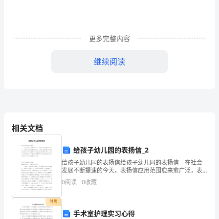
1
那
天
更多完整内容
公
继续阅读
司
个月我都买不了一件新衣服。
开
会，
孝顺他一下。
我
相关文档
的
给孩子幼儿园的表扬信_2
手
给孩子幼儿园的表扬信给孩子幼儿园的表扬信 在社会
最起码要翻一番。
机
发展不断提速的今天，表扬信应用范围愈来愈广泛，表
扬信一般均有感谢的成分，尤其是表扬的事迹同写信人
0
阅读
0
收藏
调
有关时，更要在表扬信中表达出自己的谢意。那么，怎
么去
成
付费
手术室护理实习心得
打，小酒馆一坐，提前过起了老太爷的生活。