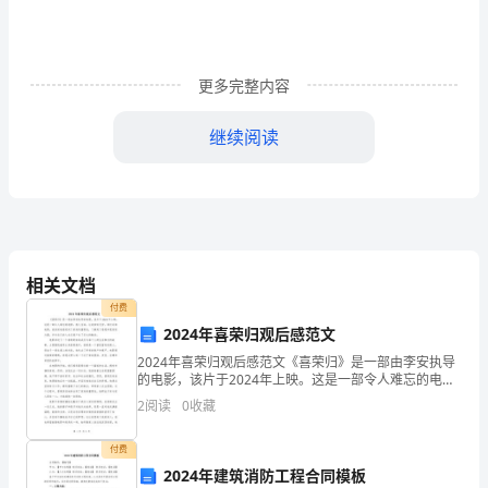
段
忙
碌
更多完整内容
实
继续阅读
习，
对
负责。
我
的
相关文档
2、费用的归集和成本计算
会
付费
2024年喜荣归观后感范文
计
2024年喜荣归观后感范文《喜荣归》是一部由李安执导
的电影，该片于2024年上映。这是一部令人难忘的电
学
影，感人至深，让我回味无穷。通过这部电影，我深深
2
阅读
0
收藏
地感受到了家庭的重要性，了解到了感恩和宽容的力
习
量，
付费
有
2024年建筑消防工程合同模板