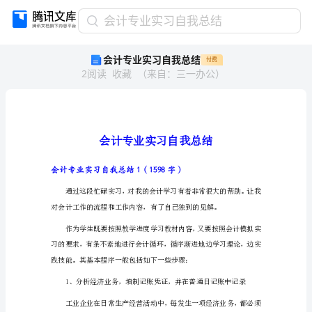
会
会计专业实习自我总结
计
会计专业实习自我总结
付费
专
2
阅读
收藏
（
来自
：
三一办公
）
业
实
习
自
我
总
结