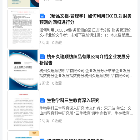
工
【精品文档-管理学】如何利用EXCEL对财务
作
预测的回归进行分
的
如何利用EXCEL对财务预测的回归进行分析_财务管理论
文-毕业论文作者：未知下载前请注意：1：本文档是版
流
权归原作者所有，下载之前请确认。2：如果不晓得侵犯
3
阅读
0
收藏
了你的利益，请立刻告知，我将立刻做出处理3：可
程
杭州久瑞顺纺织品有限公司介绍企业发展分
和
析报告
工
杭州久瑞顺纺织品有限公司 企业发展分析结果企业发展
指数得分企业发展指数得分杭州久瑞顺纺织品有限公司
综合得分说明：企业发展指数根据企业规模、企业创
作
3
阅读
0
收藏
新、企业风险、企业活力四个维度对企业发展情况进行
评价。
内
生物学科三生教育深入研究
容，
生物学科三生教育深入研究 本文作者：宋元波 单位：文
山州教育科学研究所 "三生教育"即生命教育、生存教育
有
和生活教育。在学校对学生实施"三生教育"是云南省委高
2
阅读
0
收藏
校工委、云南省教育厅的重要决定
了
付费
自