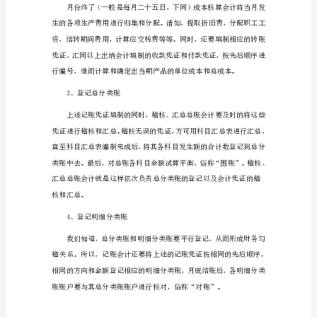
专
业
实
习
自
我
总
结
1（1598
字）
通
过
这