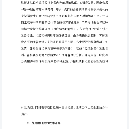
会
计
专
业
实
习
自
我
总
结
会
计