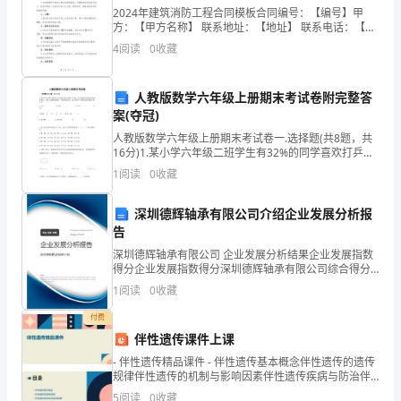
着
2024年建筑消防工程合同模板合同编号：【编号】甲
方：【甲方名称】 联系地址：【地址】 联系电话：【电
非
话】乙方：【乙方名称】 联系地址：【地址】 联系电
4
阅读
0
收藏
话：【电话】鉴于甲方拟对其建筑进行消防工程改造，
常
3、登记总分类账
人教版数学六年级上册期末考试卷附完整答
很
案(夺冠)
大
人教版数学六年级上册期末考试卷一.选择题(共8题，共
16分)1.某小学六年级二班学生有32%的同学喜欢打乒乓
的
球，有68%的同学喜欢其他球类活动，若将上述情况画
1
阅读
0
收藏
成一个扇形统计图，表示喜欢乒乓球的扇形的圆
帮
深圳德辉轴承有限公司介绍企业发展分析报
助。
告
深圳德辉轴承有限公司 企业发展分析结果企业发展指数
让
得分企业发展指数得分深圳德辉轴承有限公司综合得分
说明：企业发展指数根据企业规模、企业创新、企业风
我
1
阅读
0
收藏
险、企业活力四个维度对企业发展情况进行评价。该企
业的
核和汇总。
付费
对
伴性遗传课件上课
会
- 伴性遗传精品课件 - 伴性遗传基本概念伴性遗传的遗传
4、登记明细分类账
规律伴性遗传的机制与影响因素伴性遗传疾病与防治伴
计
性遗传研究进展与展望教学总结与答疑环节
5
阅读
0
收藏