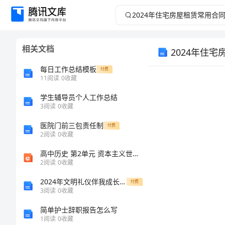
2024
年
相关文档
2024年住
住
每日工作总结模板
付费
宅
11
阅读
0
收藏
房
学生辅导员个人工作总结
3
阅读
0
收藏
屋
医院门前三包责任制
付费
2
阅读
0
收藏
租
高中历史 第2单元 资本主义世界市场的形成和发展 第7课 第一次工业革命课件 新人教版必修2
2
阅读
0
收藏
赁
地
2024年文明礼仪伴我成长的演讲稿
付费
电
常
3
阅读
0
收藏
简单护士辞职报告怎么写
用
1
阅读
0
收藏