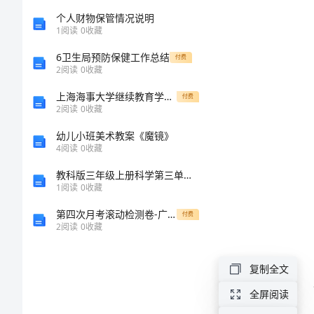
地
合
个人财物保管情况说明
电
1
阅读
0
收藏
同
6卫生局预防保健工作总结
付费
2
阅读
0
收藏
书
上海海事大学继续教育学院人力资源管理考试题库
付费
2024
2
阅读
0
收藏
年
幼儿小班美术教案《魔镜》
4
阅读
0
收藏
住
教科版三年级上册科学第三单元天气测试卷及参考答案（满分必刷）
宅
1
阅读
0
收藏
房
第四次月考滚动检测卷-广西南宁市第八中学数学七年级上册第三章一元一次方程方程重点解析试卷（含答案详解版）
付费
情况等）
2
阅读
0
收藏
屋
租
复制全文
赁
全屏阅读
常