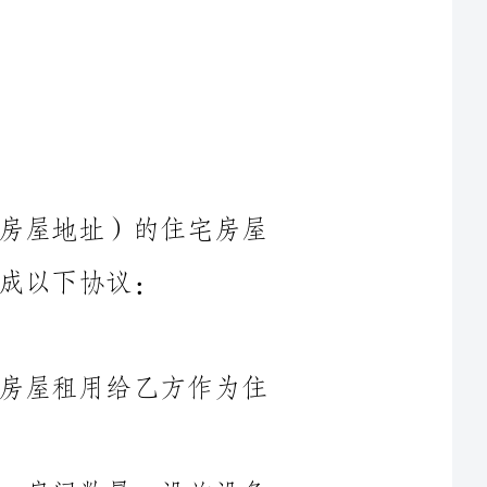
鉴于甲方是合法拥有地址位于（租赁房屋地址）的住宅房屋
甲方同意将位于（租赁房屋地址）的房屋租用给乙方作为住
（描述房屋基本信息，包括房屋面积、房间数量、设施设备
本次租赁期限为从（起始日期）起至（终止日期）止，共计