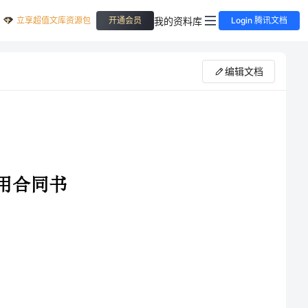
立享超值文库资源包
我的资料库
开通会员
Login 腾讯文档
编辑文档