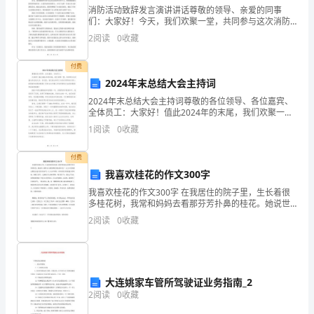
消防活动致辞发言演讲讲话尊敬的领导、亲爱的同事
综
们：大家好！今天，我们欢聚一堂，共同参与这次消防
活动，我感到非常荣幸能够在此为大家发言。消防是一
合
2
阅读
0
收藏
项关系到每一个人生命财产安全的重要工作。火灾无
情，破坏力极
楼
付费
2024年末总结大会主持词
园
2024年末总结大会主持词尊敬的各位领导、各位嘉宾、
林
全体员工：大家好！值此2024年的末尾，我们欢聚一
堂，共同举办这次盛大的总结大会。在这里，我代表全
1
阅读
0
收藏
景
体员工向各位领导表示衷心的感谢和崇高的敬意！同时
2、材料准备：
也
观
付费
我喜欢桂花的作文300字
（室
我喜欢桂花的作文300字 在我居住的院子里，生长着很
多桂花树，我常和妈妈去看那芬芳扑鼻的桂花。她说世
外）
上最朴实又最典雅的花就是桂花了。它小小的花瓣会散
2
阅读
0
收藏
发出迷人悠长的香气，让人心旷神怡。而在桂花开的最
材料供应。
安
装
工
大连姚家车管所驾驶证业务指南_2
3、施工机具及劳动力准备：
2
阅读
0
收藏
程