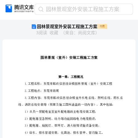
园
园林景观室外安装工程施工方案
林
园林景观室外安装工程施工方案
付费
景
3
阅读
收藏
（
来自
：
尚阅文库
）
观
室
外
安
装
工
程