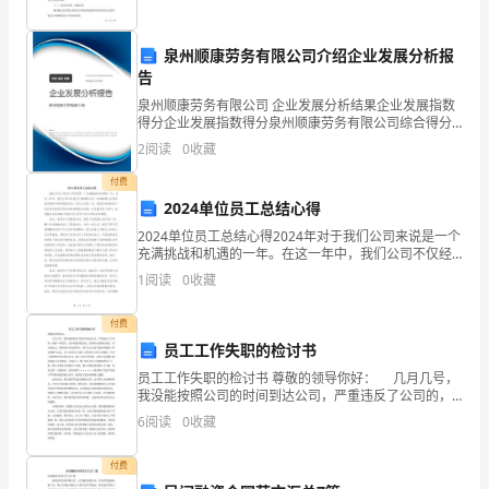
2.
泉州顺康劳务有限公司介绍企业发展分析报
工
告
程
泉州顺康劳务有限公司 企业发展分析结果企业发展指数
得分企业发展指数得分泉州顺康劳务有限公司综合得分
地
说明：企业发展指数根据企业规模、企业创新、企业风
2
阅读
0
收藏
险、企业活力四个维度对企业发展情况进行评价。该企
点：
业的
付费
二、施工测量
2024单位员工总结心得
东
2024单位员工总结心得2024年对于我们公司来说是一个
莞
充满挑战和机遇的一年。在这一年中，我们公司不仅经
历了疫情的冲击，还面临着行业竞争的加剧和市场环境
1
阅读
0
收藏
的变化。作为公司的一员，我深切地感受到了这些变化
市
付费
南
员工工作失职的检讨书
城
员工工作失职的检讨书 尊敬的领导你好： 几月几号，
我没能按照公司的时间到达公司，严重违反了公司的，
3.
抛除一些原因，过年报道时我没去，值班时也没准时到
6
阅读
0
收藏
达，开会也没去，我管的台区也没管好，我个人认为这
工
只
付费
程