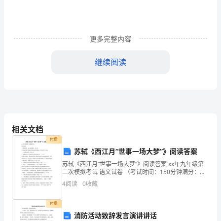
况
1.
更多完整内容
工
程
继续阅读
名
称：
东
莞
相关文档
付费
市
苏轼《西江月“世事一场大梦”》阅读答案
第三章：水电
邮
苏轼《西江月“世事一场大梦”》阅读答案 xx年九年级第
二次模拟考试 语文试卷 （考试时间：150分钟满分：
政
一、施工准备
150分） 注意:请将所有题目的答案填到答题纸上,答在试
4
阅读
0
收藏
卷上无效。 一、积累与运用（共30分）
信
1、技术准备：
付费
息
消防活动致辞发言演讲讲话