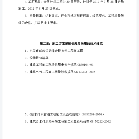
施
工
2.工程地点：东莞市南城
方
案
园
林
景
观
（室
外）
安
施工，2012年8月25日完成。