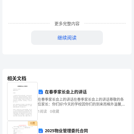
的
领
更多完整内容
导:
您
继续阅读
好!
非
常
感
相关文档
谢
在春季家长会上的讲话
您
在春季家长会上的讲话在春季家长会上的讲话尊敬的各
位家长：你们好!今天的学校因你们的到来而格外温馨,今
能
天的校园因你们的到来而更加灿烂。首先我代表学校对
1
阅读
0
收藏
能在百忙之中按时参加今天家长会的家长表示热
从
付费
百
2025物业管理委托合同