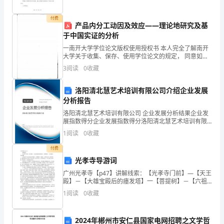
职
付费
产品内分工动因及效应——理论地研究及基
信。
于中国实证的分析
我
一南开大学学位论文版权使用授权书 本人完全了解南开
大学关于收集、保存、使用学位论文的规定， 同意如下
各项内容：按照学校要求提交学位论文的印刷本和电子
叫
3
阅读
0
收藏
版 本；学校有权保存学位论文的印刷本和电子版，并采
用
***，
洛阳清北慧艺术培训有限公司介绍企业发展
分析报告
是
洛阳清北慧艺术培训有限公司 企业发展分析结果企业发
陕
展指数得分企业发展指数得分洛阳清北慧艺术培训有限
公司综合得分说明：企业发展指数根据企业规模、企业
1
阅读
0
收藏
西
创新、企业风险、企业活力四个维度对企业发展情况进
行评
付费
省
光孝寺导游词
XXX
广州光孝寺【p47】讲解线索：【光孝寺门前】—【天王
殿】－【大雄宝殿后的瘗发塔】一【菩提树】－【六祖
大
堂】－【东铁塔】光孝寺是广州众多古迹中历史最长、
1
阅读
0
收藏
文物最多的一处景点，与潮州开元寺、韶关南华寺、肇
学
庆鼎
2024年郴州市安仁县国家电网招聘之文学哲