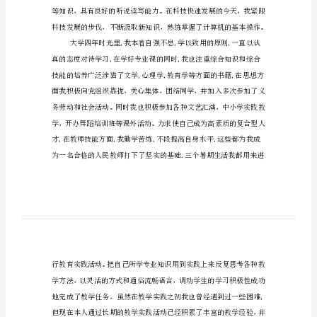
稿
您好!
舞
蹈
教
育
学
谨向各位领导作一番自我推荐。
的
求
职
信
样
稿