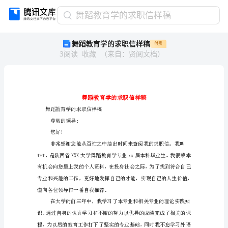
舞
舞蹈教育学的求职信样稿
蹈
舞蹈教育学的求职信样稿
付费
教
3
阅读
收藏
（
来自
：
贤阅文档
）
育
学
的
求
职
信
舞蹈教育学的求职信样稿
样
尊敬的领导: