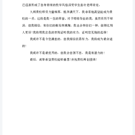
舞
蹈
教
育
学
的
求
职
信
样
稿
尊
敬