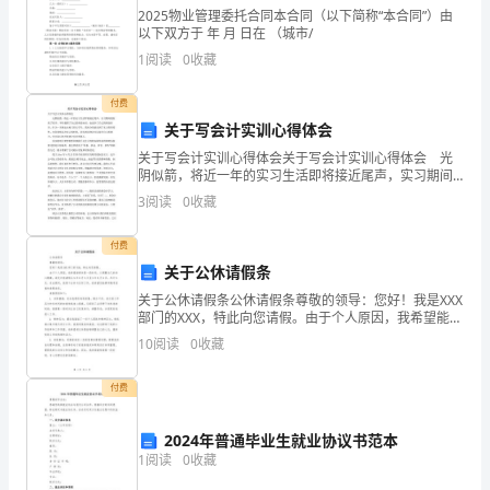
2025物业管理委托合同本合同（以下简称“本合同”）由
忙
以下双方于 年 月 日在 （城市/
之
1
阅读
0
收藏
中
付费
关于写会计实训心得体会
抽
的!
关于写会计实训心得体会关于写会计实训心得体会 光
出
阴似箭，将近一年的实习生活即将接近尾声，实习期间
我收获了很多，不但稳固了自己的理论知识，也进步了
3
阅读
0
收藏
自己的理论经历。作为一名刚走出校门的大学生，我充
时
分的意
付费
间
关于公休请假条
来
关于公休请假条公休请假条尊敬的领导：您好！我是XXX
部门的XXX，特此向您请假。由于个人原因，我希望能够
查
休假一段时间，以调整自己的身心健康。请允许我请假
10
阅读
0
收藏
从X年X月X日至X年X月X日，共计X天。在此期间
阅
付费
我
2024年普通毕业生就业协议书范本
的
1
阅读
0
收藏
求