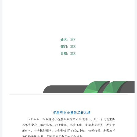
结
市
政
府
办
公
室
的
工
作
总
结