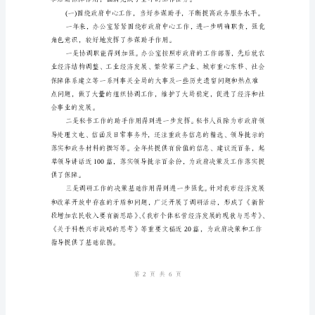
XX
年
年，
市
政
姓名：
府
部门：
办
日期：
公
室
在
市
政
府