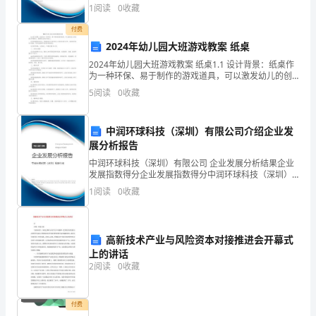
得分说明：企业发展指数根据企业规模、企业创新、企
1
阅读
0
收藏
思
业风险、企业活力四个维度对企业发展情况进行评价。
该企
付费
想
2024年幼儿园大班游戏教案 纸桌
为
2024年幼儿园大班游戏教案 纸桌1.1 设计背景：纸桌作
为一种环保、易于制作的游戏道具，可以激发幼儿的创
指
造力和想象力，提高他们的动手能力。1.2 纸桌游戏的优
5
阅读
0
收藏
点：纸桌游戏可以促进幼儿之间的交流与合作
导，
中润环球科技（深圳）有限公司介绍企业发
会事业的发展。
解
展分析报告
放
中润环球科技（深圳）有限公司 企业发展分析结果企业
发展指数得分企业发展指数得分中润环球科技（深圳）
思
有限公司综合得分说明：企业发展指数根据企业规模、
1
阅读
0
收藏
企业创新、企业风险、企业活力四个维度对企业发展情
况进
想，
转
高新技术产业与风险资本对接推进会开幕式
上的讲话
变
供了保障。
2
阅读
0
收藏
作
付费
风，