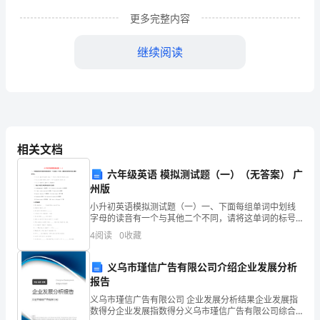
的
更多完整内容
正
继续阅读
确
领
导
下，
相关文档
以
六年级英语 模拟测试题（一）（无答案） 广
三
州版
小升初英语模拟测试题（一）一、下面每组单词中划线
个
字母的读音有一个与其他二个不同，请将这单词的标号
填入题前括号内。 （ ）1. A. take B. bad C. have （ ）
代
4
阅读
0
收藏
2. A. fish
表
义乌市瑾信广告有限公司介绍企业发展分析
报告
重
义乌市瑾信广告有限公司 企业发展分析结果企业发展指
要
数得分企业发展指数得分义乌市瑾信广告有限公司综合