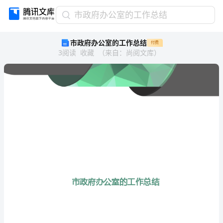
市
市政府办公室的工作总结
政
市政府办公室的工作总结
付费
府
3
阅读
收藏
（
来自
：
尚阅文库
）
办
公
室
的
工
作
总