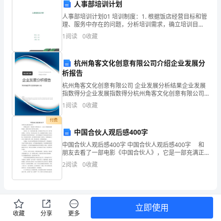
人事部培训计划
扎
人事部培训计划01 培训制度：1. 根据饭店经营目标和管
理、服务中存在的问题，分析培训需求，确立培训目
实
标，制定年度培训计划。2. 不断完善饭店、业务部门、
1
阅读
0
收藏
分部门三级培训体系，使之有效运转。3. 组织部
工
指导提供了基础依据。
杭州角客文化创意有限公司介绍企业发展分
作，
析报告
主
杭州角客文化创意有限公司 企业发展分析结果企业发展
指数得分企业发展指数得分杭州角客文化创意有限公司
动
综合得分说明：企业发展指数根据企业规模、企业创
1
阅读
0
收藏
新、企业风险、企业活力四个维度对企业发展情况进行
参
评价。
付费
中国合伙人观后感400字
与
中国合伙人观后感400字 中国合伙人观后感400字 和
政
朋友去看了一部电影《中国合伙人》，它是一部充满正
能量的电影。值得正在奋斗的年轻人看看。 成东青：
2
阅读
0
收藏
务，
是一个农村来的土鳖，家里面为了他上大学，借
规
范
立即使用
收藏
分享
更多