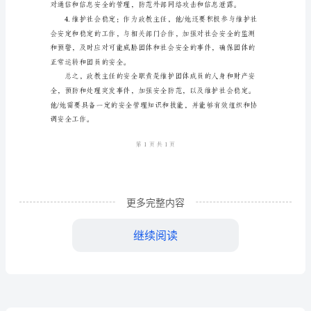
主
任
安
的安全意识和能力。
全
职
责
作
为
能力。
政
更多完整内容
教
继续阅读
主
任
的