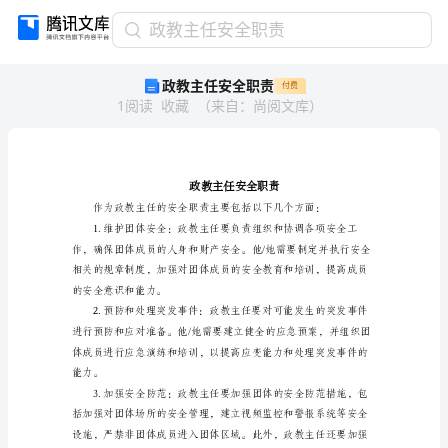
政
政教主任安全职责
教
政教主任安全职责
付费
主
1
阅读
收藏
（
来自
：
尚阅文库
）
任
安
全
职
责
政
教