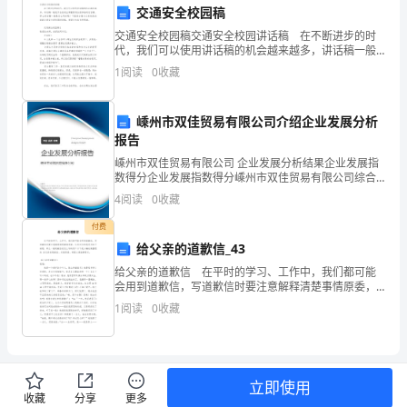
交通安全校园稿
面：
交通安全校园稿交通安全校园讲话稿 在不断进步的时
1.
代，我们可以使用讲话稿的机会越来越多，讲话稿一般
是开会前或出席重要场合前准备的发言稿。那么讲话稿
1
阅读
0
收藏
维
一般是怎么写的呢？下面是小编为大家收集的道路交通
安全
护
嵊州市双佳贸易有限公司介绍企业发展分析
团
报告
嵊州市双佳贸易有限公司 企业发展分析结果企业发展指
体
数得分企业发展指数得分嵊州市双佳贸易有限公司综合
得分说明：企业发展指数根据企业规模、企业创新、企
4
阅读
0
收藏
安
业风险、企业活力四个维度对企业发展情况进行评价。
该企
付费
全：
给父亲的道歉信_43
政
给父亲的道歉信 在平时的学习、工作中，我们都可能
会用到道歉信，写道歉信时要注意解释清楚事情原委，
教
认同对方的感受并给予安慰。那么一般道歉信是怎么写
1
阅读
0
收藏
的呢？以下是小编收集整理的 给父亲的道歉信，欢迎阅
主
读，
任
立即使用
要
收藏
分享
更多