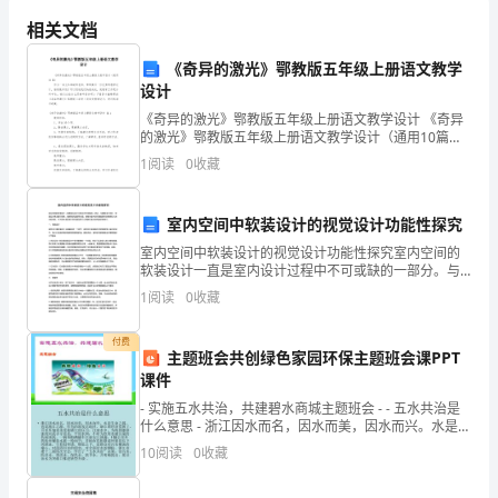
安
相关文档
全
《奇异的激光》鄂教版五年级上册语文教学
职
设计
《奇异的激光》鄂教版五年级上册语文教学设计 《奇异
责
正常运转和团员的安全。
的激光》鄂教版五年级上册语文教学设计（通用10篇）
作为一名无私奉献的老师，常常要写一份优秀的教学设
主
1
阅读
0
收藏
计，借助教学设计可以促进我们快速成长
要
室内空间中软装设计的视觉设计功能性探究
包
室内空间中软装设计的视觉设计功能性探究室内空间的
软装设计一直是室内设计过程中不可或缺的一部分。与
括
硬装设计相比，软装设计更注重可视性、触感和舒适度
1
阅读
0
收藏
调安全工作。
等方面，能够为室内空间增加更多的美感和人性化的体
以
验。本文
付费
主题班会共创绿色家园环保主题班会课PPT
下
课件
几
- 实施五水共治，共建碧水商城主题班会 - - 五水共治是
什么意思 - 浙江因水而名，因水而美，因水而兴。水是生
个
命之源，也是
10
阅读
0
收藏
方