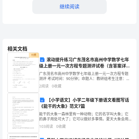
划
继续阅读
一、
教
学
家长进行辅导。
工
相关文档
作
付费
滚动提升练习广东茂名市高州中学数学七年
级上册一元一次方程专题测评试卷（含答案详
1.
习成绩。
解）
广东茂名市高州中学数学七年级上册一元一次方程专题
积
测评 考试时间：90分钟；命题人：教研组考生注意：
1、本卷分第I卷（选择题）和第Ⅱ卷（非选择题）两部
2
阅读
0
收藏
极
分，满分100分，考试时间90分钟2、答卷前，考生务
式，与学生建立良好的师生关系。
备
【小学语文】小学二年级下册语文看图写话
《能干的大象》范文7篇
课，
能干的大象一森林里有一种动物；它的名字叫大象；它
长和学科教师。
的鼻子用处可大了；它可以做好多事情。夏天大象会用
认
它的长鼻子到河边吸足河水；然后将水喷在自己的身上
103
阅读
0
收藏
洗澡。它还会用鼻子吹口琴；“呜……”的真好听；小鸟听
真
了都