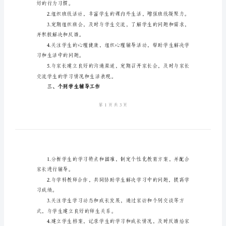
班
引导学生主动参与。
主
任
生及时调整学习状态。
工
作
定个性化学习计划和
计
能力。
划
二、班级管理工作
2024
年
春
好的行为习惯。