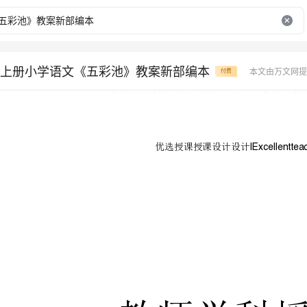
上册小学语文《五彩池》教案新部编本
本文由万文网提
付费