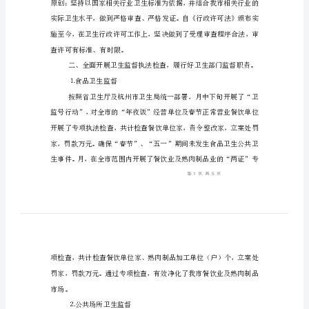
年
工
感谢您
作
小
如下：
结
（五）
卫
生
局
卫
生