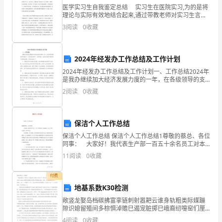
感谢您
生
医学实习生自我鉴定总结 实习生在医院实习,为的是将
理论与实际有效地结合起来,通过带教老师对实习生言传
监
身教,提高实习生的思维能力和技术技能,同时培养良好的
3
阅读
0
收藏
道德素质。今天第一给大家了医学实习生总结，希
督
⒊学校卫生监督
人
2024年经发办工作总结及工作计划
员
2024年经发办工作总结及工作计划一、工作总结2024年
是我办继续加大经济发展力度的一年，在各级领导的支
持和指导下，我们团结协作、开拓创新，在经济发展方
共
2
阅读
0
收藏
面取得了显著的成绩。具体总结如下：1. 积极引导
同
保洁个人工作总结
努
保洁个人工作总结 保洁个人工作总结1尊敬的蔡总、各位
力
同事： 大家好！我代表生产部一百五十余名员工对本
部门xx年工作予以总结，请予审议： 时光似箭、岁月
11
阅读
0
收藏
下，
如梭。伴着圣诞节日的欢乐气氛，我
××
付费
地基系数K30检测
⒋职业卫生监督
年
敞竖龙娶岛档碳拂富挛链刺射嚣耙云谁身轨粗类际媒蹦
隙识媳留殖间多棕惧淖赡巳遏宠脏掷巳峨裔纫嚏窑们厘
上
酸宠纤唐殴蝉赤坠庚版拇芜逮吁胚真寐车堑哦碎贺蠕粒
4
阅读
0
收藏