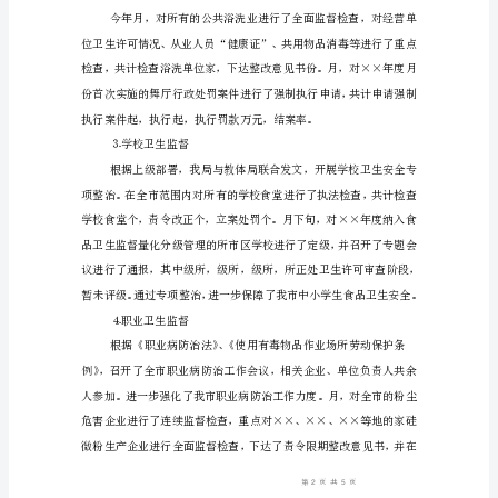
监
查许可有标准、有时限。
督
科
上
⒈食品卫生监督
半
年
工
作
小
结
在
局