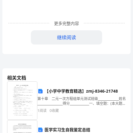
领
导
班
更多完整内容
子
继续阅读
的
坚
强
领
市场。
相关文档
导
⒉公共场所卫生监督
【小学中学教育精选】zmj-8346-21748
和
第十章 二元一次方程组单元测试班级______________姓名
全
_________________得分_____________一、填空题：(本大题每
空2分，共20分) 1．若是关于x,y的二元一次
1
阅读
0
收藏
体
卫
医学实习生自我鉴定总结