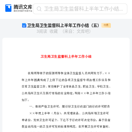
卫
卫生局卫生监督科上半年工作小结（五）
生
卫生局卫生监督科上半年工作小结（五）
付费
局
3
阅读
收藏
（
来自
：
文库吧
）
卫
生
监
督
科
上
半