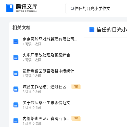
信
任
相关文档
信任的目光小
的
南京灵玲马戏城管理有限公司介绍企业发展分析报告
目
1
阅读
0
收藏
火电厂事故处理及预案综合
光
2
阅读
0
收藏
小
最新焉耆回族自治县中级统计师《统计基础知识理论及相关知识》预测试题含解析
1
阅读
0
收藏
学
城管工作总结：通过社区参与提升城市管理水平
付费
3
阅读
0
收藏
透
作
关于应届毕业生求职信范文
文
1
阅读
0
收藏
内部培训黑龙江省鸡西市建筑工程三类人员安全知识岗前培训及继续教育考试内部题库精品（基础题）
付费
信
1
阅读
0
收藏