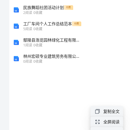
任
民族舞蹈社团活动计划
付费
2
阅读
0
收藏
的
工厂车间个人工作总结范本
目
付费
5
阅读
0
收藏
光
鄢陵县浩览园林绿化工程有限责任公司介绍企业发展分析报告
小
1
阅读
0
收藏
学
林州宏硕专业建筑劳务有限公司介绍企业发展分析报告
0
阅读
0
收藏
作
文
眼
睛
复制全文
是
全屏阅读
心