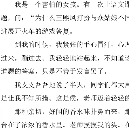
到我的时候，我紧张的手心冒汗，心理想有一只小兔子似的蹦
过来，蹦过去。我轻轻地站起来，不知道该怎么说。其实我知道这
道题的答案，只是不善于发言罢了。
我支支吾吾地说了半天，同学们都大声地哈哈大笑起来，这更
是让我不知所措。这是侯，老师迈着轻轻的步伐朝我走来。
那种亲切，好闻的香水味扑鼻而来，那种优雅，那种亲切全洪
合在了浓浓的香水里。老师摸摸我的头。在我耳边小声说：“加
油！我相信你。”
这是我抬起自己低了许久的头，我的目光正好与老师的目光对
在了一起。看着老师，老师的目光仿佛在告诉我：别紧张，勇敢一
点，我相信你一定会说出来的。
看着看着，我便大声地喊出了正确答案，同学们都惊讶地大喊