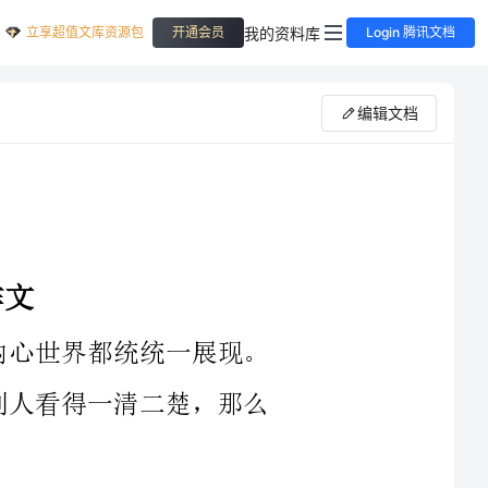
立享超值文库资源包
我的资料库
开通会员
Login 腾讯文档
编辑文档