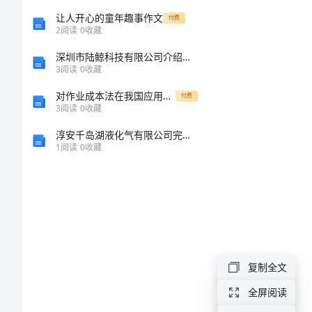
关
让人开心的童年趣事作文
付费
2
阅读
0
收藏
于
深圳市陆鲸科技有限公司介绍企业发展分析报告
“留
3
阅读
0
收藏
恋
对作业成本法在我国应用的探讨0
付费
3
阅读
0
收藏
母
淳安千岛湖液化气有限公司完市供应站介绍企业发展分析报告
校”
1
阅读
0
收藏
作
文
精
选
▲
复制全文
篇
全屏阅读