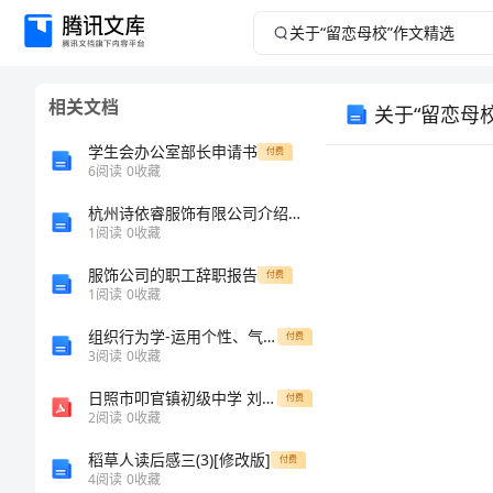
关
于
相关文档
关于“留恋母
“留
学生会办公室部长申请书
付费
恋
6
阅读
0
收藏
杭州诗依睿服饰有限公司介绍企业发展分析报告
母
1
阅读
0
收藏
校”
服饰公司的职工辞职报告
付费
1
阅读
0
收藏
作
组织行为学-运用个性、气质、性格、能力的规律提高管理的有效性
付费
3
阅读
0
收藏
文
日照市叩官镇初级中学 刘刚 《分层教育实践发展》
付费
精
2
阅读
0
收藏
稻草人读后感三(3)[修改版]
付费
选
4
阅读
0
收藏