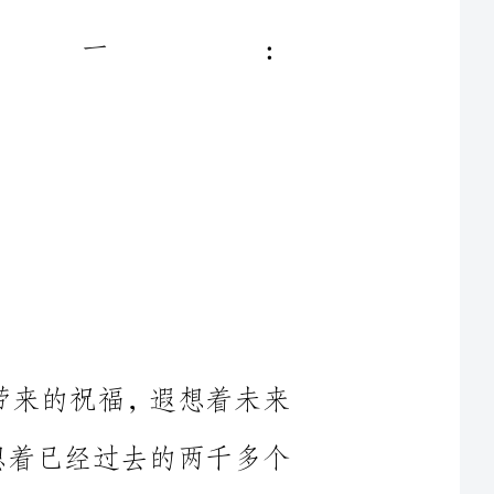
月带来的祝福，遐想着未来
台。想着已经过去的两千多个
日夜夜，猛然发觉，小学时代的纯真与梦想，随着时间的小船，
悄悄地航行，悄悄地漂流，随着那波浪似的人生海洋，离我而去……