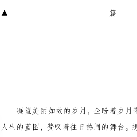
凝望美丽如故的岁月，企盼着岁
人生的蓝图，赞叹着往日热闹的舞
日