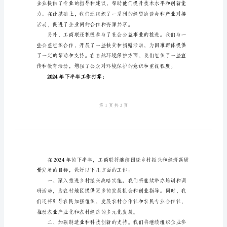
总
列的工作，取得了明显的成果。
结
及
下
半
年
工
作
打
算