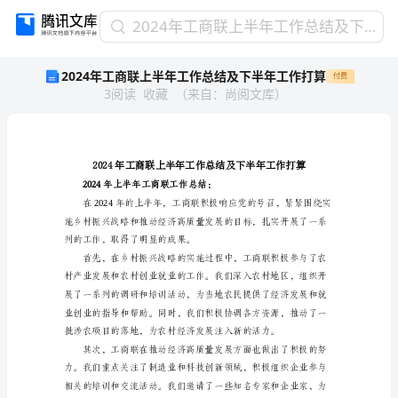
2024
2024年工商联上半年工作总结及下半年工作打算
年
2024年工商联上半年工作总结及下半年工作打算
付费
工
3
阅读
收藏
（
来自
：
尚阅文库
）
商
联
上
半
年
工
2024年上
作