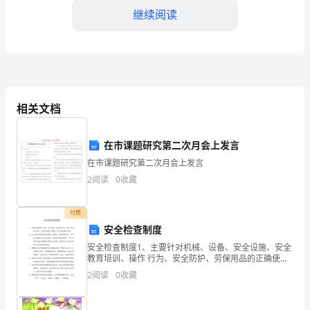
及
继续阅读
下
半
年
工
相关文档
作
在市课题研究第二次月会上发言
打
在市课题研究第二次月会上发言
算
2
阅读
0
收藏
2024
付费
年
安全检查制度
上
安全检查制度1、主要针对机械、设备、安全设施、安全
教育培训、操作 行为、安全防护、劳保用品的正确使
半
用，伤亡事故的处 理等。2、本工程安全检查分为经常
2
阅读
0
收藏
性、定期性、经常性等形式。 公司每季度组织一次安全
年
检