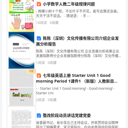
创新和产业升级。
工
小学数学人教二年级规律问题
- 两棵小树十个杈，不长叶子不开花，能写会算还会画，
商
天天干活不说话。 - 猜谜语： - 手 - -
联
18
阅读
0
收藏
工
陈陈（深圳）文化传播有限公司介绍企业发
作
展分析报告
多的支持和服务。
陈陈（深圳）文化传播有限公司 企业发展分析结果企业
总
发展指数得分企业发展指数得分陈陈（深圳）文化传播
有限公司综合得分说明：企业发展指数根据企业规模、
结：
1
阅读
0
收藏
企业创新、企业风险、企业活力四个维度对企业发展情
况进
在
付费
七年级英语上册 Starter Unit 1 Good
morning Period 1课件1 （新版）人教新目标
2024
版
- - Starter Unit 1 Good morning! - Good morning! -
推动绿色发展和可持续发展。
年
Starter Uni
2
阅读
0
收藏
的
上
整改阶段动员讲话党建党委
半
省委副书记、省长张左己主持会议，并就贯彻会议精神
提出了明确要求。宋法棠指出，在中央督导组的指导和