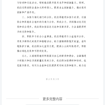
2024
年
工
商
联
上
2024年下半年工作打算：
半
年
工
作
总
结
更多完整内容