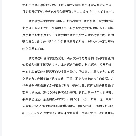
心
得
体
会
1
我
了自己教学技能的形成、巩固。
带
着
一
颗
渴
望
而