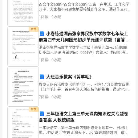
极
百合作文600字百合作文600字四篇 在生活、工作和学
地
习中，大家都不可避免地要接触到作文吧，通过作文可
以把我们那些零零散散的思想，聚集在一块。你写作文
1
阅读
0
收藏
时总是无从下笔？以下是小编为大家收集的百合作文
参
付费
加
小卷练透湖南张家界民族中学数学七年级上
册第四单元几何图形初步单元测评试题（含答案
了
解析）
终身发展的基础。
湖南张家界民族中学数学七年级上册第四单元几何图形
本
初步单元测评 考试时间：90分钟；命题人：教研组考生
注意：1、本卷分第I卷（选择题）和第Ⅱ卷（非选择题）
1
阅读
0
收藏
两部分，满分100分，考试时间90分钟2、答卷前
次
小
大班音乐教案《剪羊毛》
教案大班音乐教案《剪羊毛》一、引言1.1介绍教案背景
学
《剪羊毛》是一首具有澳大利亚特色的歌曲，通过学习
这首歌曲，让孩子们了解澳大利亚的文化，同时培养他
语
7
阅读
0
收藏
们对音乐的兴趣。1.2说明教案目的本教案旨在通过学
文
付费
三年级语文上第三单元课内知识过关专题卷
国
含答案 人教统编版
三年级语文上第三单元课内知识过关专题卷一、日积月
培
累。.俗话说：”有理走遍天下，.和“真理越辩越明，道理
越讲越清”意思相近的谚语是“灯不拨不亮， 3.,万古胜负