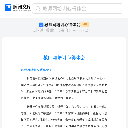
教
教师网培训心得体会
师
教师网培训心得体会
付费
网
2
阅读
收藏
（
来自
：
三一办公
）
培
训
心
得
体
会
教