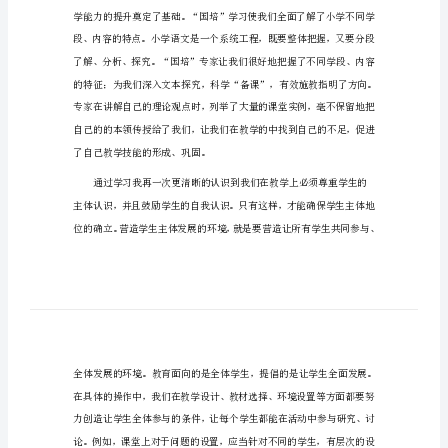
教师网培训心得体会1
师
网
培
训
心
得
体
会
教
师
网
培
训