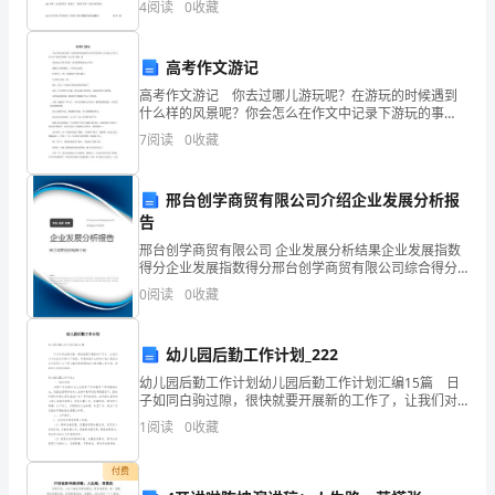
培
4
阅读
0
收藏
在于理。4.根据课文内容选一选。(填序号)
训。
高考作文游记
在
高考作文游记 你去过哪儿游玩呢？在游玩的时候遇到
什么样的风景呢？你会怎么在作文中记录下游玩的事
这
呢？本文是>【篇一】 张叔叔这人哪点都好，就是吸烟
7
阅读
0
收藏
成瘾这点不好。 他整天手捏着烟斗，不时喷云吐
次
雾。
培
邢台创学商贸有限公司介绍企业发展分析报
告
训
邢台创学商贸有限公司 企业发展分析结果企业发展指数
得分企业发展指数得分邢台创学商贸有限公司综合得分
的
说明：企业发展指数根据企业规模、企业创新、企业风
0
阅读
0
收藏
险、企业活力四个维度对企业发展情况进行评价。该企
过
业的
程
幼儿园后勤工作计划_222
幼儿园后勤工作计划幼儿园后勤工作计划汇编15篇 日
中
子如同白驹过隙，很快就要开展新的工作了，让我们对
今后的工作做个计划吧。可是到底什么样的计划才是适
1
阅读
0
收藏
我
合自己的呢？以下是小编收集整理的幼儿园后勤工作计
认
付费