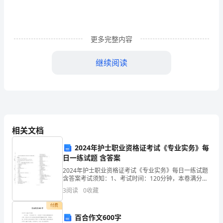
又
真
更多完整内容
诚
继续阅读
的
心
利
用
相关文档
业
2024年护士职业资格证考试《专业实务》每
余
日一练试题 含答案
时
2024年护士职业资格证考试《专业实务》每日一练试题
含答案考试须知：1、考试时间：120分钟，本卷满分为
间
380分。 2、请首先按要求在试卷的指定位置填写您的姓
3
阅读
0
收藏
名、准考证号等信息。 3、请仔细阅读各种
积
付费
百合作文600字