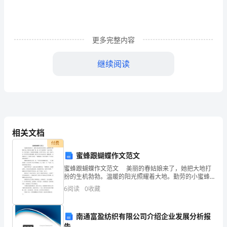
的
城
市，
更多完整内容
在
继续阅读
大
理
市
中
相关文档
付费
有
蜜蜂跟蝴蝶作文范文
许
蜜蜂跟蝴蝶作文范文 美丽的春姑娘来了，她把大地打
扮的生机勃勃。温暖的阳光照耀着大地。勤劳的小蜜蜂
多
“嗡、嗡、嗡”地唱着歌，飞进百花园里。落在花蕊上，吸
6
阅读
0
收藏
着甜美的蜂蜜，忙得不可开交。这时，迎面飞来一群穿
国
南通富盈纺织有限公司介绍企业发展分析报
家
告