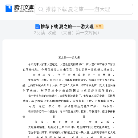
推
推荐下载 夏之旅——游大理
荐
推荐下载 夏之旅——游大理
付费
下
2
阅读
收藏
（
来自
：
第一文库网
）
载
夏
之
旅
——
游
大