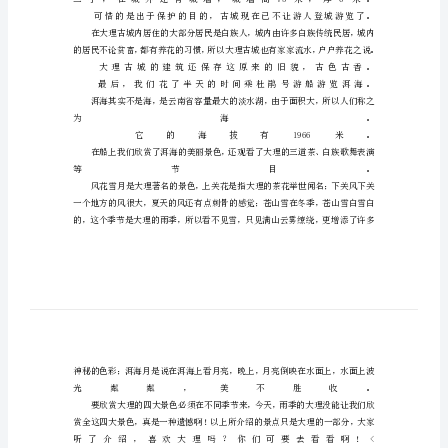
理
夏
之
旅
——
游
大
理
今
天
我
带