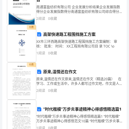
级
南通富盈纺织有限公司 企业发展分析结果企业发展指数
得分企业发展指数得分南通富盈纺织有限公司综合得分
的
说明：企业发展指数根据企业规模、企业创新、企业风
2
阅读
0
收藏
险、企业活力四个维度对企业发展情况进行评价。该企
风
业的
付费
高架快速路工程围挡施工方案
景
XX市三环西路高架快速路工程围挡施工方案编制： 审
名
核： 批准： 时间： XX工程局有限公司目 录 TOC \o
1
阅读
0
收藏
胜，
今
付费
原来,温情还在作文
天
原来,温情还在作文原来,温情还在作文（精选20篇） 在
学习、工作或生活中，许多人都写过作文吧，作文是人
我
们以书面形式表情达意的言语活动。相信写作文是一个
2
阅读
0
收藏
让许多人都头痛的问题，下面是小编为大家收集的
就
带
“时代楷模”万步炎事迹精神心得感悟精选篇1
大
“时代楷模”万步炎事迹精神心得感悟精选篇1 “时代楷模”
万步炎事迹精神心得感悟范文10篇 “时代楷模”万步炎事
家
迹精神心得感悟怎样写？在心得体会当中,我们能够记录
1
阅读
0
收藏