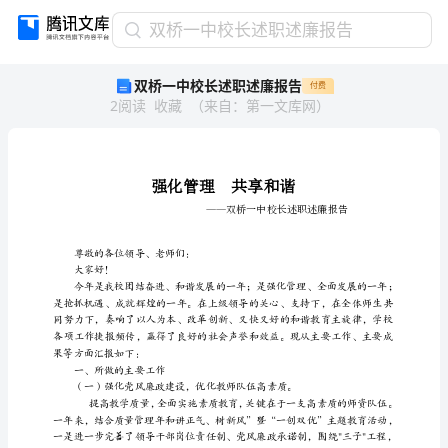
双
双桥一中校长述职述廉报告
桥
双桥一中校长述职述廉报告
付费
一
2
阅读
收藏
（
来自
：
第一文库网
）
中
校
长
述
职
述
廉