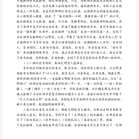
桥
一
供了有利的保证。
中
校
长
述
职
述
廉
报
告
尊
敬