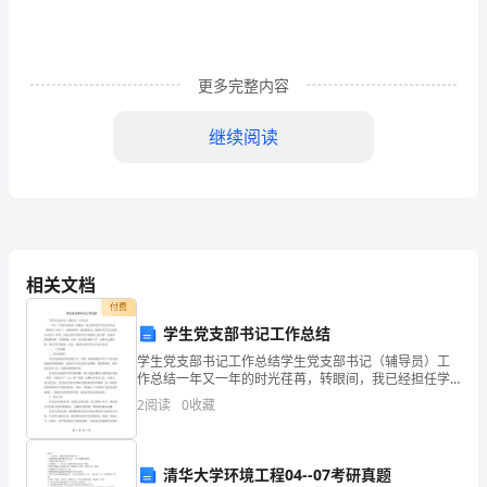
的
各
更多完整内容
位
继续阅读
领
导、
老
师
相关文档
们：
付费
大
学生党支部书记工作总结
学生党支部书记工作总结学生党支部书记（辅导员）工
家
作总结一年又一年的时光荏苒，转眼间，我已经担任学
生党支部书记（辅导员）两年了。回顾这两年，我深感
好！
2
阅读
0
收藏
有幸，能够在学生党支部担任书记这一职务，有机会为
年轻的学
今
清华大学环境工程04--07考研真题