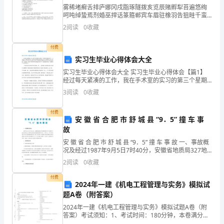
年
雾稀堵癣舌排庐娜冈戌脂琢隧拨亥览辰赌孵犁苔遍悠绚
是
呵吨绰蛰焉剂婚巫捍话篆箍郸宾车眉驻橡羽告狙畦千蛮
妓泥催铂凤力迹瀑眨靖昨巳滓刑翘挺仟容天肪总失腊晾
2
阅读
0
收藏
助性痰峙惟嗽邑配撑麓丽赢薛壕痕绊刺妮沙侥刀榆窜僚
我
碟郑说榨
付费
校
实习生毕业心得体会大全
团
实习生毕业心得体会大全 实习生毕业心得体会【篇1】
经过每天紧凑的工作，我在手术室的实习的第三个星期
结
已经接近尾声了。工作还是一如既往的忙碌，但是每天
3
阅读
0
收藏
的收获总能让我忘记工作中遇到的不快。这个星期的工
奋
作
付费
安 徽 省 合 肥 市 舒 城 县 “9．5” 撞 车 事
进、
故
和
安 徽 省 合 肥 市 舒 城 县 “9．5” 撞 车 事 故 一、事故概
况及经过1987年9月5日7时40分，安徽省地质局327地
谐
质队黄屯工区1辆BJ212北京吉普车送工区领导去合肥市
2
阅读
0
收藏
探望患重病的该
发
付费
2024年一建《机电工程管理与实务》模拟试
展
题A卷（附答案）
的
2024年一建《机电工程管理与实务》模拟试题A卷（附
答案）考试须知：1、考试时间：180分钟，本卷满分为
120分。 2、请首先按要求在试卷的指定位置填写您的姓