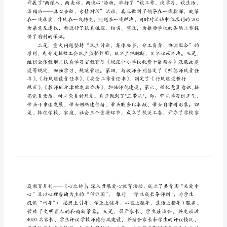
尊敬的各位领导、老师们：
报
大家好！
告
强
化
管
果等方面汇报如下：
理
一、所做的主要工作
共
享
和
谐
——
双