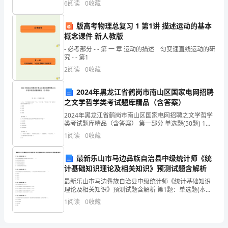
一
6
阅读
0
收藏
名、准考证号等信息。 3、请仔细阅读各种题
树立身边典型，起到榜样激励作用。
年；
版高考物理总复习 1 第1讲 描述运动的基本
概念课件 新人教版
是
- 必考部分 - - 第 一 章 运动的描述 匀变速直线运动的研
强
究 - - 第1
2
阅读
0
收藏
化
管
2024年黑龙江省鹤岗市南山区国家电网招聘
之文学哲学类考试题库精品（含答案）
理、
2024年黑龙江省鹤岗市南山区国家电网招聘之文学哲学
类考试题库精品（含答案） 第一部分 单选题(50题) 1、
全
曰：“许子奚为不自织？”曰：“害于耕。”句中的“害”相当
1
阅读
0
收藏
于现代汉语的哪个词？（）A.
面
最新乐山市马边彝族自治县中级统计师《统
发
计基础知识理论及相关知识》预测试题含解析
展
最新乐山市马边彝族自治县中级统计师《统计基础知识
理论及相关知识》预测试题含解析 第1题：单选题(本题1
的
分)会计凭证按照填制程序和用途不同可以分为（ ）。
1
阅读
0
收藏
A.自制凭证和外来凭证B.原始凭证和记账凭证C
一