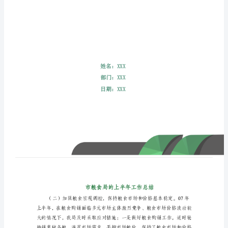
总
结
市
粮
食
局
的
上
半
年
工
作