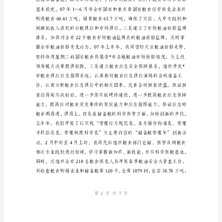
总
结
（二）
加
强
姓名：
粮
部门：
食
日期：
宏
观
调
控，
保
持