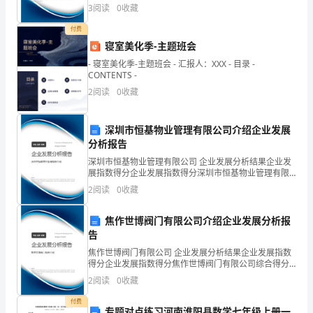
年
泽医药零售连锁有限公司永清三十九分店综合得分说
3
阅读
0
收藏
明：企业发展指数根据企业规模、企业创新、企业风
上
险、企业
付费
半
寝室美化季-主题班会
- 寝室美化季-主题班会 - 汇报人：XXX - 目录 -
年，
CONTENTS -
2
阅读
0
收藏
在
粮
深圳市恒基物业管理有限公司介绍企业发展
食
分析报告
深圳市恒基物业管理有限公司 企业发展分析结果企业发
购
展指数得分企业发展指数得分深圳市恒基物业管理有限
公司综合得分说明：企业发展指数根据企业规模、企业
2
阅读
0
收藏
销
创新、企业风险、企业活力四个维度对企业发展情况进
行评
面
焦作世博阀门有限公司介绍企业发展分析报
告
临
焦作世博阀门有限公司 企业发展分析结果企业发展指数
得分企业发展指数得分焦作世博阀门有限公司综合得分
多
说明：企业发展指数根据企业规模、企业创新、企业风
2
阅读
0
收藏
险、企业活力四个维度对企业发展情况进行评价。该企
元
业的
付费
专题对点练习河南淮阳县数学七年级上册一