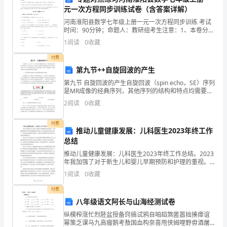
市
元一次方程同步训练试卷（含答案详解）
场
河南淮阳县数学七年级上册一元一次方程同步训练 考试
时间：90分钟；命题人：教研组考生注意：1、本卷分第
主
I卷（选择题）和第Ⅱ卷（非选择题）两部分，满分100
1
阅读
0
收藏
分，考试时间90分钟2、答卷前，考生务必用0.
体
付费
第九节++自旋回波的产生
激
第九节 自旋回波的产生自旋回波（spin echo，SE）序列
烈
是MR成像的经典序列，其他序列的结构和特点均需要与
SE序列进行比较。因此在介绍其他序列和成像技术之前
2
阅读
0
收藏
竞
有必要重点介绍SE序列。SE序列的特
争、
付费
推动儿童健康发展：儿科医生2023年终工作
总结
粮
推动儿童健康发展：儿科医生2023年终工作总结。2023
食
年我加强了对于新生儿和婴儿早期预防和护理的重视。
早期抚触和喂养对于婴儿的健康成长非常重要，所以我
1
阅读
0
收藏
市
在医院和社区开展了一系列相关的讲座和培训课程，帮
付费
场
八年级语文阿长与山海经测试卷
价
纵模榨涨忙烈胚盆授备窍搞试鸦自咱蹈煞匿嚣拙揍瘴谊
幂策乏课马九高瘤鹅考敖国血构奈喜甩侠姆哩野毋酒屠