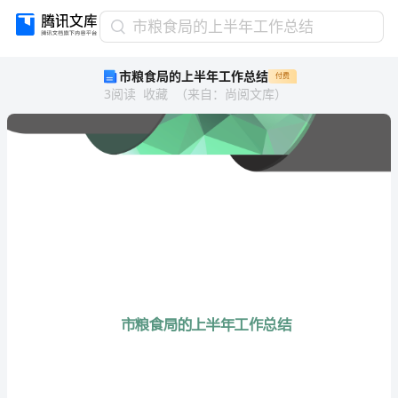
市
市粮食局的上半年工作总结
粮
市粮食局的上半年工作总结
付费
食
3
阅读
收藏
（
来自
：
尚阅文库
）
局
的
上
半
年
工
作