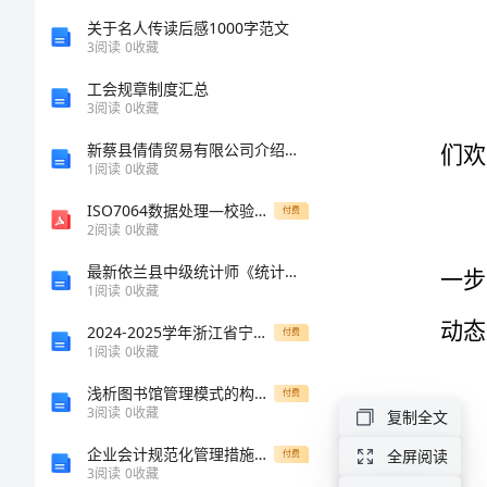
计
关于名人传读后感1000字范文
3
阅读
0
收藏
划
工会规章制度汇总
3
阅读
0
收藏
幼
新蔡县倩倩贸易有限公司介绍企业发展分析报告
儿
1
阅读
0
收藏
园
ISO7064数据处理—校验字符系统.pdf
付费
2
阅读
0
收藏
中
最新依兰县中级统计师《统计基础知识理论及相关知识》高分冲刺试题（附答案及解析）
班
1
阅读
0
收藏
十
2024-2025学年浙江省宁波市鄞州实验中学八年级上学期1月期末物理达标测试试题（含答案）
付费
1
阅读
0
收藏
月
份
浅析图书馆管理模式的构建论文
付费
3
阅读
0
收藏
复制全文
工
企业会计规范化管理措施论文
全屏阅读
付费
作
3
阅读
0
收藏