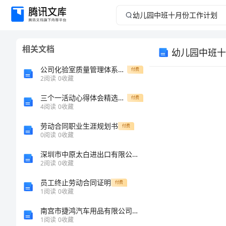
幼
儿
相关文档
幼儿园中班十
园
公司化验室质量管理体系建设
付费
中
2
阅读
0
收藏
三个一活动心得体会精选范文
班
付费
4
阅读
0
收藏
十
劳动合同职业生涯规划书
付费
0
阅读
0
收藏
月
深圳市中原太白进出口有限公司介绍企业发展分析报告
2
阅读
0
收藏
份
员工终止劳动合同证明
付费
工
1
阅读
0
收藏
南宫市捷鸿汽车用品有限公司介绍企业发展分析报告
作
1
阅读
0
收藏