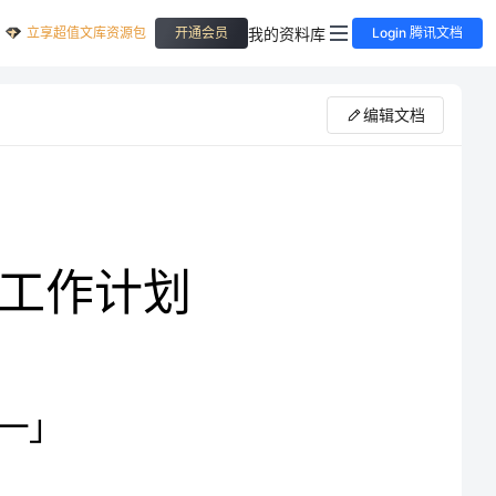
立享超值文库资源包
我的资料库
开通会员
Login 腾讯文档
编辑文档