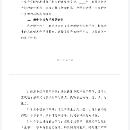
工
作
读、写、译等各项能力；
总
结
主学习能力；
范
本
终身学习的意识；
2024
年
能力。
高
一
英