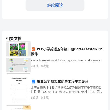
继续阅读
高
一
英
语
相关文档
教
能力。
PEP小学英语五年级下册PartALetstalkPPT
师
课件
教
- Which season is it ? - spring - summer - fall - winter
4
阅读
0
收藏
学
工
纸业公司制浆车间与工程施工设计
作
来宾东糖纸业技改扩建制浆车间及附属工程施工组织设
习效果和学习兴趣。
计目 录 TOC \o "1-3" \h \z \u HYPERLINK \l "_Toc" 第一
总
章 编制根据及编制原则 PAGEREF _To
6
阅读
0
收藏
结
付费