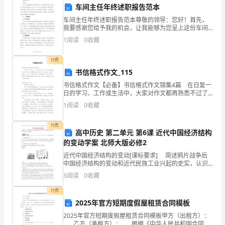
一、
车间主任年终述职报告范本
教
用能力。
车间主任年终述职报告范本尊敬的领导：您好！首先，
我要感谢您给予我的机会，让我能够为您呈上这份车间
学
主任年终述职报告。过去一年，车间一直秉承着“精益求
三、学生学习情况分析
1
阅读
0
收藏
精、追求卓越”的原则，团结一致、奋发向前，取得了一
目
定的
付费
标
书信格式作文_115
书信格式作文【必备】书信格式作文锦集4篇 在日复一
与
日的学习、工作或生活中，大家对作文都再熟悉不过了
吧，作文根据体裁的不同可以分为记叙文、说明文、应
任
1
阅读
0
收藏
用文、议论文。那么你知道一篇好的作文该怎么写吗？
习；
下
务
付费
高中历史 第二单元 第6课 近代中国经济结构
完
的变动学案 北师大版必修2
近代中国经济结构的变动[课标要求] 简述鸦片战争后
方法和学习态度；
成
中国经济结构的变动和近代民族工业兴起的史实，认识
近代中国资本主义产生的历史背景。一、自然经济开始
情
3
阅读
0
收藏
解体1．原因：鸦片战争后，清政府被迫开放通商口岸，
列
付费
况
习问题，并给予针对性的指导；
2025年官方短期度假屋租赁合同模板
____
2025年官方短期度假屋租赁合同模板甲方（出租方）：
____乙方（承租方）：____根据《中华人民共和国合同