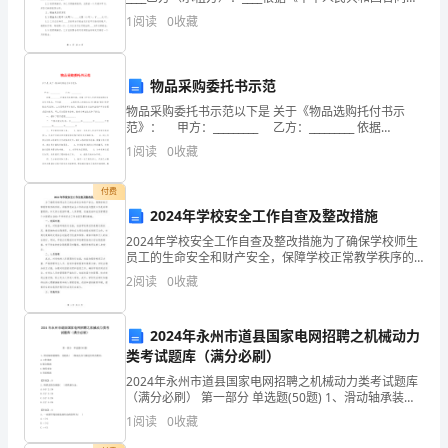
年，
法》及有关法律法规的规定，甲乙双方本着平等、自
合作，共同促进学生的学习进步。
1
阅读
0
收藏
愿、公平、诚信的原则，就甲方将其拥有的短期度假
我
作
物品采购委托书示范
为
物品采购委托书示范以下是 关于《物品选购托付书示
范》： 甲方：_________ 乙方：_________ 依据
高
_________年度政府选购打算，依据《中华人民共和国选购
1
阅读
0
收藏
法
一
付费
英
2024年学校安全工作自查及整改措施
2024年学校安全工作自查及整改措施为了确保学校师生
语
员工的生命安全和财产安全，保障学校正常教学秩序的
同时，加强学校安全工作的自查与整改工作是非常重要
2
阅读
0
收藏
教
的。本文将从校园环境、人员管理、设施设备和应急管
理四
师，
2024年永州市道县国家电网招聘之机械动力
确
类考试题库（满分必刷）
2024年永州市道县国家电网招聘之机械动力类考试题库
定
（满分必刷） 第一部分 单选题(50题) 1、滑动轴承装配
时，为提高( )轴瓦孔应与轴进行研点配刮。A.工作效率B.
1
阅读
0
收藏
了
配合精度C.使用寿命D