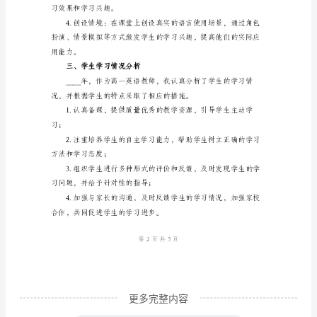
语
习资源和具体实践机会。
教
二、教学方法与手段的运用
师
教
学
的学习效果。
工
作
总
结
范
本
____
更多完整内容
年