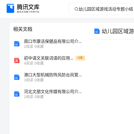
幼
儿
相关文档
幼儿园区域游戏
园
周口市康洁保健品有限公司介绍企业发展分析报告
区
2
阅读
0
收藏
初中语文关联词语的应用练习题(含答案)
域
付费
4
阅读
0
收藏
游
港口大型机械防阵风防台风管理规定
3
阅读
0
收藏
戏
鉴。
河北文朋文化传媒有限公司介绍企业发展分析报告
2
阅读
0
收藏
活
动
专