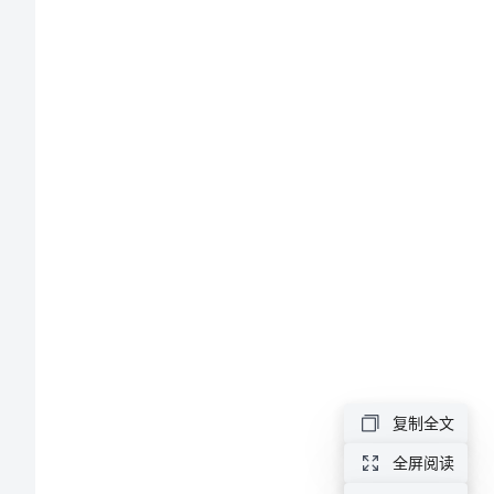
题
小
结
(2)
幼
儿
园
区
域
游
复制全文
戏
全屏阅读