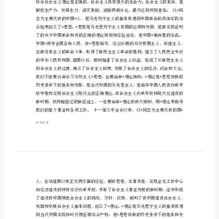
入
党
申
请
书
范
文
国
防
生