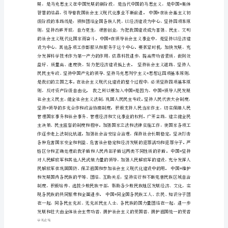
军
队
院
校
大
学
生
入
党
申
请
书
学无止境
范