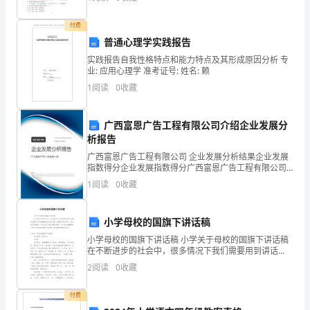
节螆螂节莄薈肀芁蒇螄羆芀蕿薇袂艿艿螂螈莈莁薅肇莈
蒃螁羃莇
申
付费
请
普通心理学实践报告
实践报告自我性格特点和能力特点及其形成原因分析 专
书
业: 应用心理学 准考证号: 姓名: 赖
1
阅读
0
收藏
范
文
广西富恩广告工程有限公司介绍企业发展分
的
析报告
学无止境
广西富恩广告工程有限公司 企业发展分析结果企业发展
文
指数得分企业发展指数得分广西富恩广告工程有限公司
综合得分说明：企业发展指数根据企业规模、企业创
1
阅读
0
收藏
章，
新、企业风险、企业活力四个维度对企业发展情况进行
评价。
供
小学母校的国旗下讲话稿
大
小学母校的国旗下讲话稿 小学关于母校的国旗下讲话稿
在不断进步的社会中，很多情况下我们需要用到讲话
家
稿，讲话稿可以起到整理讲话者的思路、控制时间的作
2
阅读
0
收藏
用。相信写讲话稿是一个让许多人都头痛的问
学
付费