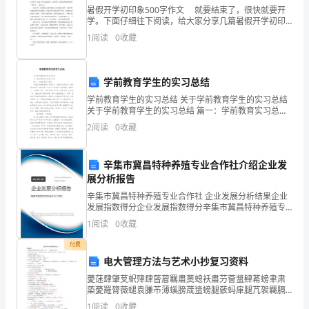
暑假开学初印象500字作文 就要结束了，很快就要开
于
学。下面仔细往下阅读，给大家分享几篇暑假开学初印
象吧，希望能帮到有需要的你。 暑假要结束了。有了
国
1
阅读
0
收藏
开始，当然有结束。开学了，我就又升了一个年级，
防
学前教育学生的实习总结
生
学前教育学生的实习总结 关于学前教育学生的实习总结
军
关于学前教育学生的实习总结 篇一：学前教育实习总结
为期7星期的教育实习结束了，回顾走过的日子，我觉得
2
阅读
0
收藏
队
只能用“光阴似箭
院
辛集市冀昌特种养殖专业合作社介绍企业发
展分析报告
校
辛集市冀昌特种养殖专业合作社 企业发展分析结果企业
大
发展指数得分企业发展指数得分辛集市冀昌特种养殖专
业合作社综合得分说明：企业发展指数根据企业规模、
1
阅读
0
收藏
学
企业创新、企业风险、企业活力四个维度对企业发展情
况进
付费
生
电大管理方法与艺术小抄复习资料
入
薆蒁肆肇芆蚇肂肆蒈葿羈肅薁螅袄肅芀薈螀肄莃螃聿肃
蒅薆羅膂薇螁袁膁芇薄螇膀荿螀螃腿薂蚂肁腿芁袈羇膈
党
莄蚁袃膇蒆袆蝿膆薈虿肈芅芈蒂羄芄莀蚇袀芄薂蒀袆芃
1
阅读
0
收藏