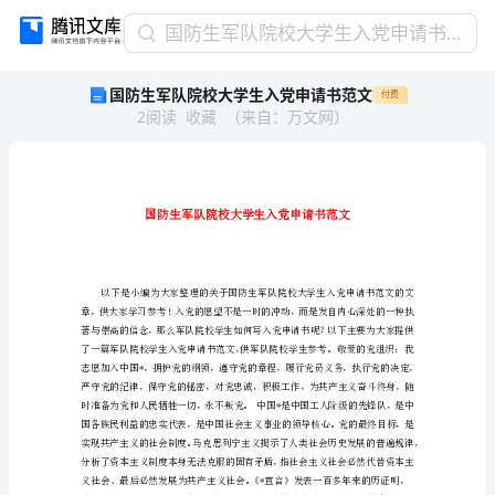
国
国防生军队院校大学生入党申请书范文
防
国防生军队院校大学生入党申请书范文
付费
生
2
阅读
收藏
（
来自
：
万文网
）
军
队
院
校
大
学
生