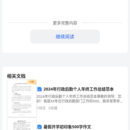
文
以
更多完整内容
下
是
继续阅读
小
编
为
大
相关文档
付费
家
2024年行政后勤个人年终工作总结范本
整
2024年行政后勤个人年终工作总结范本尊敬的领导：您
好！我是XX年在行政后勤部门工作的XXX，我非常荣幸
理
能有机会向您提交我的个人年终工作总结。在过去的一
7
阅读
0
收藏
年里，我努力工作，克服了各种困难和挑战，取得了一
的
关
暑假开学初印象500字作文