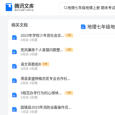
地
理
相关文档
地理七年级地
七
2023年学校少年宫社会实践活动方案
付费
年
6
阅读
0
收藏
党风廉政个人查摆问题整改措施
级
付费
9
阅读
0
收藏
地
语文答题纸B
付费
3
阅读
0
收藏
理
1
滑县家盛种植农民专业合作社介绍企业发展分析报告
2
：
0
阅读
0
收藏
上
4
：
3规范办学行为的心得体会体会
付费
6
册
2
阅读
0
收藏
固镇县2023年消防设备操作员考试题库AB卷
期
1
阅读
0
收藏