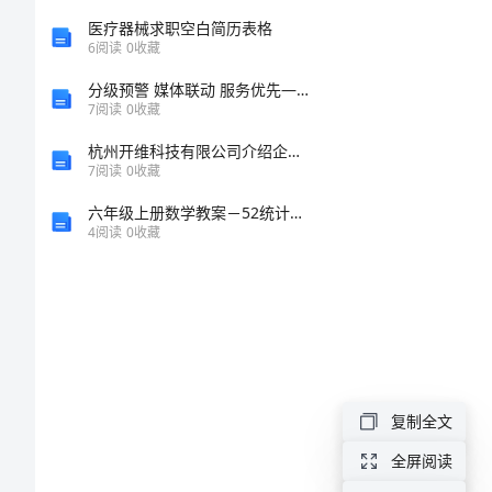
7
末
医疗器械求职空白简历表格
6
阅读
0
收藏
考
8
分级预警 媒体联动 服务优先——《泉州晚报》防抗台风报道的实践与思考
DXDiTa9E3d
7
阅读
0
收藏
试
10
杭州开维科技有限公司介绍企业发展分析报告
7
阅读
0
收藏
精
11
六年级上册数学教案－52统计图的选择 北师大版
13
选
4
阅读
0
收藏
16
试
5PCzVD7HxA
题
七
19
年
复制全文
陵
21
级
全屏阅读