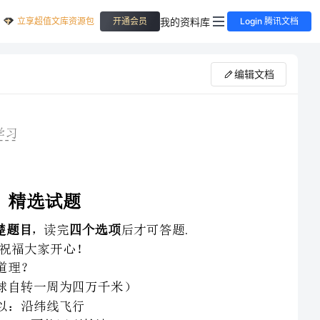
立享超值文库资源包
我的资料库
开通会员
Login 腾讯文档
编辑文档
☺.
仔细，读完后才可答题
确地是：．每条纬线都是半圆（圆圈），每条经线都是
线长度没有相等地（南北对称，如南北纬度，纬度相
长度都相等万千米．经线指示南北方向，纬线指示东西