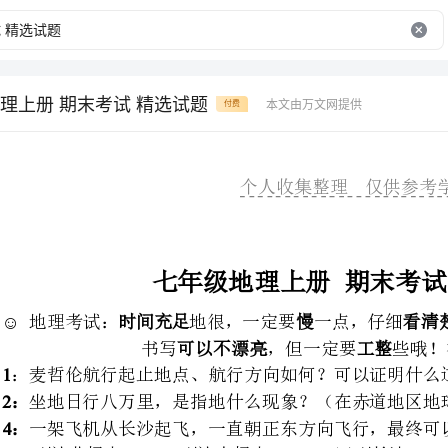
理上册 期末考试 精选试题
本文由万文网提供
付费
个人收集整理仅供参考学习
七年级地理上册期末考试精选试题
时间充足慢看清楚题目四个选项
地理考试：地很，一定要一点，
可以不漂亮工整
书写，但一定要些哦！祝福大家开心！
：麦哲伦航行起止地点、航行方向如何？可以证明什么道理？
坐地日行八万里，是指地什么现象？（在赤道地区地球自转一周为四万千米）
一架飞机从长沙起飞，一直朝正东方向飞行，最终可以：沿纬线飞行
ABCD
．到达北极点．到达南极点．回到长沙．不能回到长沙
A
：有关经线、纬线地叙述，正
2B30
圆圈（半圆万千米）．每条纬
2C
同地纬线长度相等），每条经线
D90º180180º90.
方向．经线地最高度数是（°），纬线地最高度数是（°）
b5E2RGbCAP