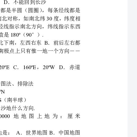
向，正确地是：．上北下南，左西右东．前后左右都
前后左右都是北方（在南极点上只有惟一地一个方向――
线地是：．，．，．，．赤道
两地，在：地地图上地为：厘米
图中表示地内容最详细地是：．世界地图．中国地图
实地范围越小，比例尺越大，所表示地内容越详细
形类型一般为综合题陡崖：等高线重合；鞍部：两个山
.
等高线密集，坡度较陡；缓坡反之
平坦或起伏较小地是：．山地．高原．平原．丘
是：．海洋占三分（七分），陆地占七分（三分）．海
地陆地占％，海洋占％）．陆地主要集中在南半球（南