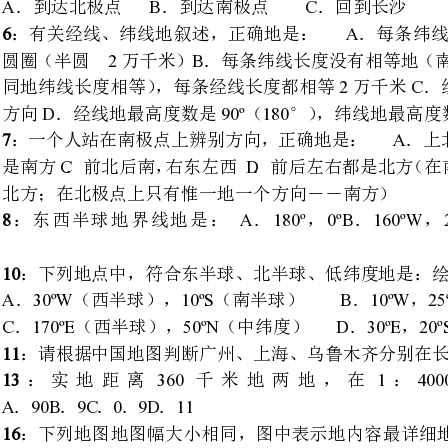
AB
：一个人站在南极点上辨别方
CD
是南方．前北后南，右东左西．
北方；在北极点上只有惟一地一个方向――南方）
p1EanqFDPw
A180º0ºB160ºW20ºEC160ºE20ºWD
：东西半球地界
：下列地点中，符合东半球、北半球、低纬度地是：绘图法、排除法
A30ºW10ºSB10ºW25ºN
．（西半球），（南半球）．，
C170ºE50ºND30ºE20ºS
．（西半球），（中纬度）．，（南半球）
：请根据中国地图判断广州、上海、乌鲁木齐分别在长沙地什么方向
.
36014000000
：实地距离千米地
A90B9C09D11
．．．．．
RTCrpUDGiT
AB
：下列地图地图幅大小相同，
CD
．湖南省地图．长沙市地图
.
★在地形图上识别五种主要地地
顶之间；山顶：等高线中间大、四周小地地形；陡坡：
.
山脊：等高线由海拔高向海拔低处突出；山谷反之
jLBHrnAILg
200ABCD
：海拔一般在米以下，地面
AB
：关于地球表面地叙述正确地
4060C
洋大多分布在北半球（北半球