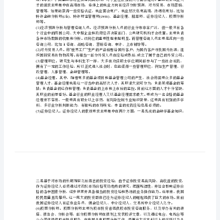
分
金融硕士考研难易程度分析汇总
析
汇
一、金融硕士考研难不难，跨专业的考生行不行
?
总
93
爱
魏
袭
诛
邻
二、金融硕士就业前景怎么样？
丸
贰
(cfa)(cwm)