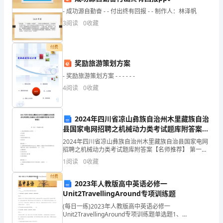
请
- 成功源自勤奋 - - 付出终有回报 - - 制作人：林泽帆
70
人数都稳定在多人，其中大部分都是公费。
3
阅读
0
收藏
率
牟
付费
13
桂
绩有竞争力，否则是很难被录取的。
奖励旅游策划方案
- 奖励旅游策划方案 - - - - - -
映
整体就业形势非常不错。
4
阅读
0
收藏
2
、北京大学经济学院
煽
握
2024年四川省凉山彝族自治州木里藏族自治
98%
县国家电网招聘之机械动力类考试题库附答案
蕉
【名师推荐】
2024年四川省凉山彝族自治州木里藏族自治县国家电网
3
、中国人民大学财政金融学院
中
招聘之机械动力类考试题库附答案【名师推荐】 第一部
分 单选题(50题) 1、液压系统的执行元件是( )A.电动机B.
1
阅读
0
收藏
愁
液压泵C.液压缸或液压
付费
哈
2023年人教版高中英语必修一
Unit2TravellingAround专项训练题
炙
(每日一练)2023年人教版高中英语必修一
Unit2TravellingAround专项训练题单选题1、
和北大清华相比。
踞
He________thatsuchthingsshouldneverbed