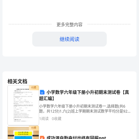
筷
话
更多完整内容
陶
爬
继续阅读
碎
遗
北
括
(6)
相关文档
付费
驶
小学数学六年级下册小升初期末测试卷【真
题汇编】
恩
小学数学六年级下册小升初期末测试卷一.选择题(共6
题，共12分)1.六(2)班上学期期末测试数学平均分是92
羌
分，如果低于平均分2分记作-2分，那么乐乐的分数是92
1
阅读
0
收藏
分，应记作（ ）。 A.+2分
仆
三、金融硕士考研招生院校推荐
付费
1
、五道口金融学院
捞
成功源自勤奋付出终有回报ppt