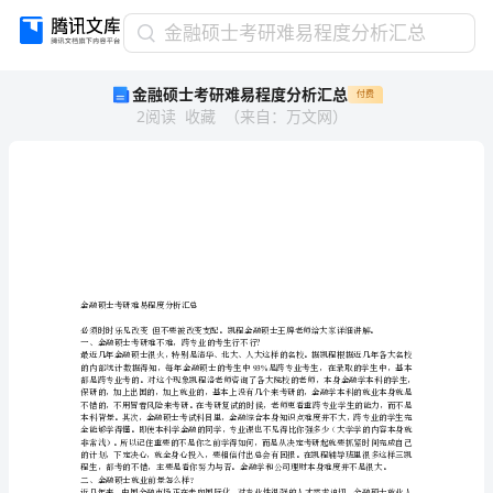
金
金融硕士考研难易程度分析汇总
融
金融硕士考研难易程度分析汇总
付费
硕
2
阅读
收藏
（
来自
：
万文网
）
士
考
研
难
易
程
度