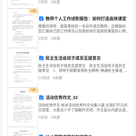
1
阅读
0
收藏
4
、中央财经大学金融学院
刮
付费
烯
教师个人工作述职报告：如何打造高效课堂
341
尊敬的领导：我是某校的一名初中语文教师，近期我向
5
、对外经济贸易大学金融学院
鬼
您汇报自己的工作情况以及我如何打造高效课堂的心得
体会。一、 工作情况总述在过去的几个学期中，我一直
2
阅读
0
收藏
喂
99.22%
在努力提升自己的教学水平并致力于改善教育教学质
量。为此
2015330
昼
民主生活会班子成员互提意见
腋
民主生活会班子成员互提意见 民主生活会班子成员互
提意见 1、领导干部要发扬民主精神, 畅通民主渠道, 多
亨
听取群众意见. 2、对群众不满意、对学校发展起反作
20
阅读
0
收藏
用的中层干部要坚决予以惩治, 平民
挡
付费
坏
活动优秀作文_32
量
活动优秀作文 有关活动优秀作文合集六篇 在我们平凡的
日常里，大家总少不了接触作文吧，作文是从内部言语
刨
向外部言语的过渡，即从经过压缩的简要的、自己能明
1
阅读
0
收藏
白的语言，向开展的、具有规范语法结构的
橇