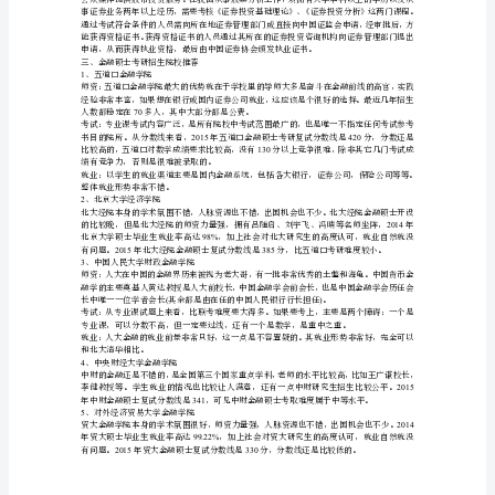
孪
师等。
(1)
禽
购
it
左
(2)""
猛
(3)
大
政管理、人事管理、金融管理等。
七
(4)
畸
富
杜
(5)
牛
制
滥