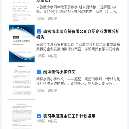
个
人教版小学四年级下册数学 期末测试卷一.选择题(共6
题，共12分)1.12除2814与1902的差，商是（ ）。A. 86
做
B.650 C.750
1
阅读
0
收藏
样
南宫市丰鸿商贸有限公司介绍企业发展分析
品，
报告
南宫市丰鸿商贸有限公司 企业发展分析结果企业发展指
并
数得分企业发展指数得分南宫市丰鸿商贸有限公司综合
得分说明：企业发展指数根据企业规模、企业创新、企
2
阅读
0
收藏
教
业风险、企业活力四个维度对企业发展情况进行评价。
该企
会
阅读亲情小学作文
我
阅读亲情小学作文 ――题记 奶奶的嘱咐 “考试时别
慌！别吃油炸的东西，别喝生水，别乱跑，别受凉，
怎
别。。。。”奶奶一遍遍的嘱咐我，有时会觉得多余而又
1
阅读
0
收藏
啰嗦，但是，从奶奶那饱含深情般的眼中，我知道
么
折；
实习手册班主任工作计划通用
我
1
阅读
0
收藏