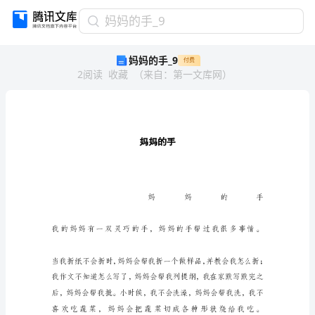
妈
妈妈的手_9
妈
妈妈的手_9
付费
的
2
阅读
收藏
（
来自
：
第一文库网
）
手
_9
妈
妈
的
手
妈妈
妈
妈