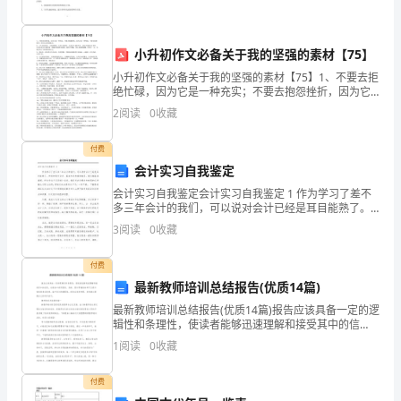
作
文
小升初作文必备关于我的坚强的素材【75】
不
小升初作文必备关于我的坚强的素材【75】1、不要去拒
知
绝忙碌，因为它是一种充实；不要去抱怨挫折，因为它
是一种坚强；不要去拒绝微笑，因为它是你的魅力。2、
2
阅读
0
收藏
道
人生是美好的，又是短暂的。会有人说你好，也会有人
说
怎
付费
会计实习自我鉴定
么
会计实习自我鉴定会计实习自我鉴定 1 作为学习了差不
多三年会计的我们，可以说对会计已经是耳目能熟了。
写
所有的有关会计、基本方法和结构体系，我们都基本掌
3
阅读
0
收藏
握。但这些似乎只是纸上谈兵。倘若将这些理论性
了，
付费
妈
最新教师培训总结报告(优质14篇)
妈
最新教师培训总结报告(优质14篇)报告应该具备一定的逻
辑性和条理性，使读者能够迅速理解和接受其中的信
会
息。在报告中使用图表、表格、图片等辅助材料可以提
1
阅读
0
收藏
升信息的表达效果。鉴于范文的重要性，我们应该多积
累、
帮
付费