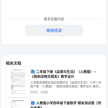
折
纸
更多完整内容
不
会
继续阅读
折
时，
妈
妈
相关文档
会
二年级下册《品德与生活》（人教版）--
《我和动物交朋友》教学设计
帮
义务教育课程标准实验教科书 《品德与生活》 小学二年
级下册 （人教版）《我和动物交朋友》教学设计-教材分
我
析：《我和动物交朋友》是人教版小学《品德与生活》
8
阅读
0
收藏
二年级下册第二单元《让家园更美好》的第四
折
人教版小学四年级下册数学 期末测试卷【夺
一
分金卷】