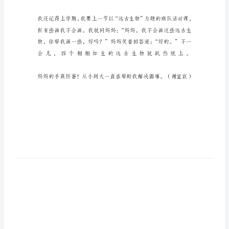
的
手
我
的
妈
妈
有
一
双
灵
巧
的
手，