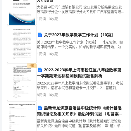
公
大名县中汇汽车运输有限公司 企业发展分析结果企业发
展指数得分企业发展指数得分大名县中汇汽车运输有限
司，
公司综合得分说明：企业发展指数根据企业规模、企业
2024年领取社保存折介绍信4（175字）
1
阅读
0
收藏
创新、企业风险、企业活力四个维度对企业发展情况进
社
行评
北京银行行支：
保
关于2023年数学教学工作计划【10篇】
关于2023年数学教学工作计划【10篇】 时光匆匆，假
证
期即将结束，一个充实的，忙碌的新学期即将开始，为
了更好的完成新学期的教学任务，特制订本学期数学的
号：
1
阅读
0
收藏
教学计划如下。 一、学生基本情况 本学期
已经领取份
__________，
付费
此致
2022-2023学年上海市松江区八年级数学第
联
一学期期末达标检测模拟试题含解析
敬礼!
2022-2023学年八上数学期末模拟试卷注意事项1．考试
系
介绍人：__
结束后，请将本试卷和答题卡一并交回．2．答题前，请
务必将自己的姓名、准考证号用0．5毫米黑色墨水的签
电
8
阅读
0
收藏
x月x日
字笔填写在试卷及答题卡的规定位置．3．请认
话：
最新青龙满族自治县中级统计师《统计基础
知识理论及相关知识》最后冲刺试题（附答案及
________X
2024年领取社保存折介绍信5（203字）
解析）
最新青龙满族自治县中级统计师《统计基础知识理论及
2024
相关知识》最后冲刺试题（附答案及解析） 第1题：单选
__市人力资源和社会保障信息中心：
题(本题1分)凡是不涉及到现金和银行存款增加或减少的