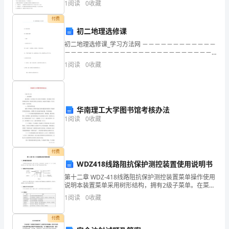
年
1
阅读
0
收藏
经济业务，都必须填制（）凭证。A.收款B.付款C
领
付费
取
初二地理选修课
请贵单位协助办理为盼。
社
初二地理选修课_学习方法网 －－－－－－－－－－－－
单位编号：__
保
－－－－－－－－－－－－－－－－－－－－－－－－
－－－ 初二地理选修课： 第一章地球与地图 一、地球
存
单位名称：__
1
阅读
0
收藏
1、地球的形状和大小
折
联系方式：__
介
绍
华南理工大学图书馆考核办法
信
1
阅读
0
收藏
2024
年
领
付费
取
WDZ418线路阻抗保护测控装置使用说明书
社
第十二章 WDZ-418线路阻抗保护测控装置菜单操作使用
保
说明本装置菜单采用树形结构，拥有2级子菜单。在菜单
操作时，通过使用“↑”、“↓”方向键移动光标，按“确认”键
存
1
阅读
0
收藏
进入子菜单，按“取消”键退出相应的子
折
付费
介