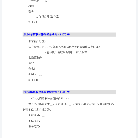
2024
望予接洽为盼。感谢贵处大力支持!
年
此致
领
敬礼!
取
北京____公司(公章)
社
__月__日
保
社保登记证号：____
存
联系人：__x
折
联系电话：____
介
绍
2024年领取社保存折介绍信3（227字）
信
1（229
字）