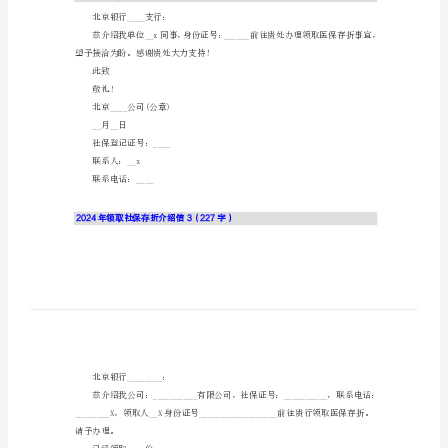
信
____庄行支：
2024
年
请予办理。
领
已经领取__份
取
此致
社
敬礼
保
______X有限公司(盖公章)
存
X月X日
折
介
2024年领取社保存折介绍信2（221字）
绍
北京银行____支行：
信