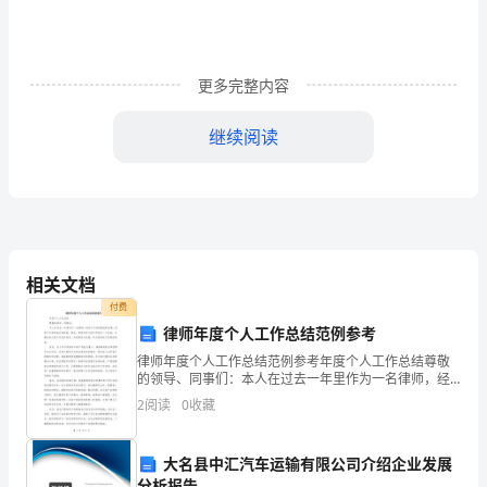
____
庄
行
更多完整内容
支：
继续阅读
兹
北京银行________：
介
绍
我
相关文档
请予办理。
公
付费
已经领取____份
律师年度个人工作总结范例参考
司：
律师年度个人工作总结范例参考年度个人工作总结尊敬
此致
的领导、同事们：本人在过去一年里作为一名律师，经
__________
历了许多的挑战和机遇，收获了许多的成长和收获。现
敬礼
2
阅读
0
收藏
在，我将对自己的工作进行一个总结，以期对自己的不
有
足进行改
______X有限公司(盖公章)
限
大名县中汇汽车运输有限公司介绍企业发展
X月X日
分析报告