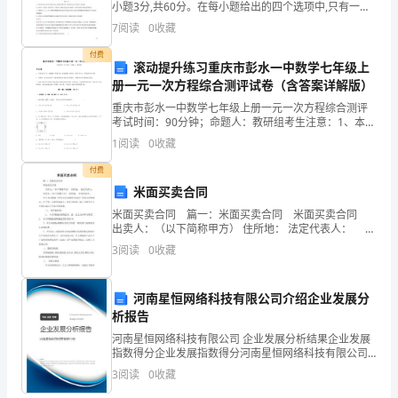
小题3分,共60分。在每小题给出的四个选项中,只有一项
是符合题目要求的)1.下列关于生物进化证据和结论的说
参
7
阅读
0
收藏
法,错误的是( )。A.“几
加
付费
滚动提升练习重庆市彭水一中数学七年级上
第2页共
册一元一次方程综合测评试卷（含答案详解版）
教
重庆市彭水一中数学七年级上册一元一次方程综合测评
育
考试时间：90分钟；命题人：教研组考生注意：1、本卷
分第I卷（选择题）和第Ⅱ卷（非选择题）两部分，满分
1
阅读
0
收藏
工
100分，考试时间90分钟2、答卷前，考生务必用
付费
作，
米面买卖合同
非
米面买卖合同 篇一：米面买卖合同 米面买卖合同
出卖人：（以下简称甲方） 住所地： 法定代表人： 买
常
受人：（以下简称乙方） 住所地： 法定代表人： 甲乙
3
阅读
0
收藏
双方根据《中华人民共和国
有
河南星恒网络科技有限公司介绍企业发展分
幸
析报告
担
河南星恒网络科技有限公司 企业发展分析结果企业发展
指数得分企业发展指数得分河南星恒网络科技有限公司
任
综合得分说明：企业发展指数根据企业规模、企业创
3
阅读
0
收藏
新、企业风险、企业活力四个维度对企业发展情况进行
评价。