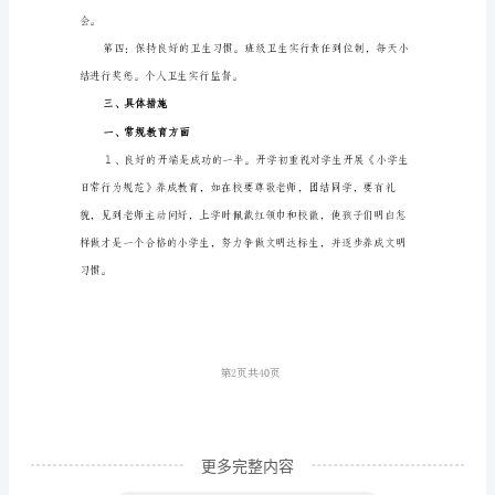
题。
范
二、工作目标
本
（3
篇）
2024
成集体纪律，做好个别教育工作。
年
九
年
第1页共
月
份
更多完整内容
小