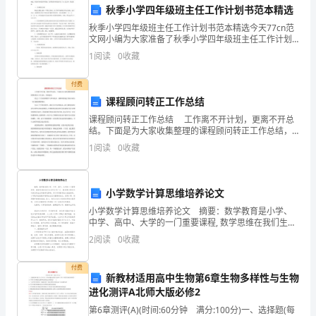
秋季小学四年级班主任工作计划书范本精选
范
结进行奖惩。个人卫生实行监督。
秋季小学四年级班主任工作计划书范本精选今天77cn范
本
文网小编为大家准备了秋季小学四年级班主任工作计划
书范本精选，希望内容对您有所帮助，更多精彩内容更
三、具体措施
1
阅读
0
收藏
新尽在77cn范文网，欢迎查阅。 一、常规教育方面
今
付费
年
一、常规教育方面
课程顾问转正工作总结
是
课程顾问转正工作总结 工作离不开计划，更离不开总
结。下面是为大家收集整理的课程顾问转正工作总结，
我
欢迎阅读。 经过三个月试用期的学习和实践后，我顺
1
阅读
0
收藏
利的通过考验并成为一名合格的课程顾问
第
一
小学数学计算思维培养论文
年
小学数学计算思维培养论文 摘要：数学教育是小学、
中学、高中、大学的一门重要课程, 数学思维在我们生活
中应用广泛, 数学课业的好坏对我们的生活有着深远影
踏
2
阅读
0
收藏
响。所以学好数学应从娃娃抓起。小学教育应把数学教
习惯。
入
付费
新教材适用高中生物第6章生物多样性与生物
学
进化测评A北师大版必修2
校
第6章测评(A)(时间:60分钟 满分:100分)一、选择题(每