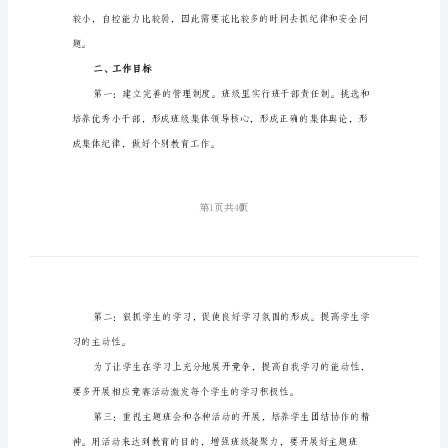
级
班
主
任
工
下：
作
一、班级基本情况
计
划
标
准