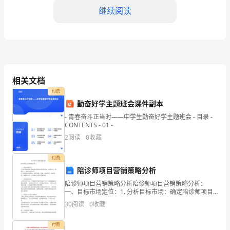
学
继续阅读
一
年
级
习的主动性。
班
相关文档
付费
主
勤奋好学主题班会课件副本
任
- 青春奋斗正当时——中学生勤奋好学主题班会 - 目录 -
CONTENTS - 01 -
工
2
阅读
0
收藏
作
付费
计
陪诊师项目营销策略分析
陪诊师项目营销策略分析陪诊师项目营销策略分析：
划
一、目标市场定位：1. 分析目标市场：确定陪诊师项目
会。
的目标受众，如老年人、残障人士、慢性病患者等。2.
标
30
阅读
0
收藏
了解目标受众特点：包括年龄、性别、教育背景
准
付费